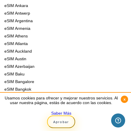
eSIM Ankara
eSIM Antwerp
eSIM Argentina
eSIM Armenia
eSIM Athens
eSIM Atlanta
eSIM Auckland
eSIM Austin
eSIM Azerbaijan
eSIM Baku
eSIM Bangalore
eSIM Bangkok
eSIM Bangladesh
Usamos cookies para ofrecer y mejorar nuestros servicios. Al
Usamos cookies para ofrecer y mejorar nuestros servicios. Al
x
x
usar nuestra página, estás de acuerdo con las cookies.
usar nuestra página, estás de acuerdo con las cookies.
eSIM Barcelona
eSIM Basel
Saber Más
Saber Más
eSIM Beijing
Aprobar
Aprobar
eSIM Beirut