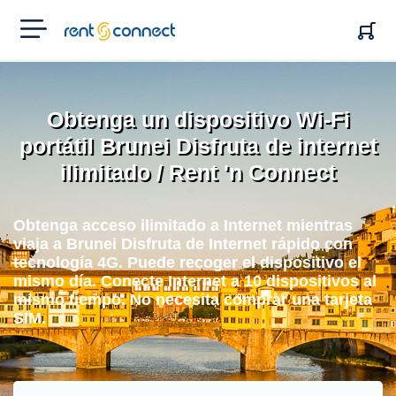
RENT'N
CONNECT
Obtenga un dispositivo Wi-Fi
portátil Brunei Disfruta de internet
ilimitado / Rent 'n Connect
Obtenga acceso ilimitado a Internet mientras
viaja a Brunei Disfruta de Internet rápido con
tecnología 4G. Puede recoger el dispositivo el
mismo día. Conecte Internet a 10 dispositivos al
mismo tiempo. No necesita comprar una tarjeta
SIM.