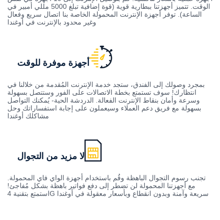
الوقت. تتميز أجهزتنا ببطارية قوية (قوة إضافية تبلغ 5000 مللي أمبير في
الساعة). توفر أجهزة الإنترنت المحمولة الخاصة بنا اتصال سريع وفعال
وغير محدود بالإنترنت في أوغندا
أجهزة موفرة للوقت
بمجرد وصولك إلى الفندق، ستجد خدمة الإنترنت المُقدمة من خلالنا في
انتظارك! سوف تستمتع بخطة الاتصالات على الفور وستتصل بسهولة
وسرعة وأمان بنقاط الإنترنت الفعالة. الدردشة الحية- يُمكنك التواصل
بسهولة مع فريق دعم العملاء وسيعملون على إجابة استفساراتك وحل
مشاكلك أوغندا
لا مزيد من التجوال
تجنب رسوم التجوال الباهظة وقُم باستخدام أجهزة الواي فاي المحمولة.
مع أجهزتنا المحمولة لن تضطر إلى دفع فواتير باهظة بشكل مُفاجئ!
استمتع بتقنية 4G سريعة وآمنة وبدون انقطاع وبأسعار معقولة في أوغندا