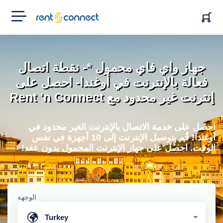
RENT'N
CONNECT
جهاز واي فاي محمول *- نقطة اتصال
فعالة بالإنترنت في أوغندا- احصل على
إنترنت غير محدود مع Rent 'n Connect
احصل على خدمة الاتصال بالإنترنت الغير محدود في
أوغندا! قُم بتوصيل الإنترنت إلى 10 أجهزة في نفس
الوقت. احصل على جهاز الإنترنت المحمول بدون عقد!
الوجهة
Turkey