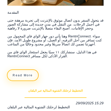
المقدمة
قد يتحول السفر بدون اتصال موثوق بالإنترنت إلى تجربة مرهقة حتى
في أجمل الرحلات. من التنقل في مدن جديدة إلى مشاركة الصور
وحجز الإقامات، أصبح البقاء متصلاً بالإنترنت ضرورة لا رفاهية.
وهنا يأتي دور جهاز الواي فاي المحمول من RentnConnect. سواء
كنت تسافر من أجل الترفيه، أو العمل، أو مشروع طويل الأمد، فإن
أجهزتنا تضمن لك اتصالاً سريعًا وغير محدود وخاليًا من المتاعب.
في هذا الدليل، سنشاركك ١١ سببًا يجعل استئجار الواي فاي من
RentnConnect القرار الأذكى لكل مسافر.
Read More
التخطيط لرحلتك الشتوية المثالية عبر البلقان
29/09/2025 15:29
التخطيط لرحلتك الشتوية المثالية عبر البلقان