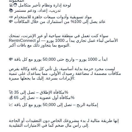
المحمولة
🧑‍💻 لوحة إدارة ونظام تأجير متكامل
📚 تدريب، إعداد، ودعم مستمر
📣 مواد تسويقية وأدوات مبيعات جاهزة للاستخدام
💸 عائد يصل إلى 100% من استثمارك من خلال المكافآت
سواء كنت تعمل في منطقة سياحية أو عبر الإنترنت، تمنحك
RentnConnect الأساس لبناء عمل تجاري يبدأ بـ 1000 يورو — أو
التوسع بما يتجاوز ذلك مع باقات أكبر.
💸 ابدأ بـ 1000 يورو – واربح حتى 50,000 يورو مع كل باقة
ليست مجرد حزمة بداية أساسية، بل تأتي كل باقة وكالة بفرص
مكافآت مصممة لـ مضاعفة رصيدك الأولي، مما يساعدك على تنمية
الإيرادات بسرعة. إليك ما يجعلها مميزة:
🚀 مكافأة الإطلاق – تصل إلى 35%
💰 مكافأة أول عضوية – تصل إلى 65%
📈 إمكانية الربح – تصل إلى 50,000 يورو مع كل باقة
إنها طريقة مثالية لـ بدء مشروعك الخاص دون التعقيدات أو الحاجة
إلى رأس مال ضخم كما في الامتيازات التقليدية.