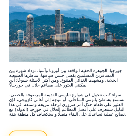
جورجيا، الجوهرة الخفية الواقعة بين أوروبا وآسيا، تزداد شهرة بين
المسافرين المسلمين بفضل حسن ضيافتها، مناظرها الطبيعية
الخلابة، ومشهدها الغذائي المتنوع. ومن أكثر الأسئلة شيوعًا: أين
يمكنني العثور على مطاعم حلال في جورجيا؟
سواء كنت تتجول في شوارع تبليسي القديمة المرصوفة بالحصى،
تستمتع بشاطئ باتومي الساحلي، أو تتوجه إلى أعالي كازبيجي، فإن
العثور على طعام حلال أمر ضروري لرحلة مريحة وممتعة. في هذا
الدليل ستتعرف على أفضل المطاعم الحلال في جورجيا (الدولة) مع
نصائح عملية تساعدك على البقاء متصلًا واستكشاف كل منطقة بثقة.