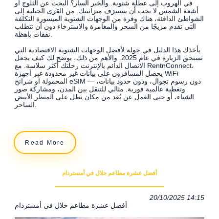
في الهروب إلى عطلة شتوية. والخبر السار؟ البحث عن الثلوج أو
أشعة الشمس لا يجب أن يستنزف ميزانيتك. من القرى الجبلية إلى
الشواطئ الدافئة، هناك وفرة من الوجهات الشتوية الميسورة التكلفة
التي تقدم مزيجًا من السحر والمغامرة والاسترخاء دون أن تتطلب
نفقات باهظة.
يأخذك هذا الدليل في جولة لأفضل الوجهات الشتوية الاقتصادية التي
تستحق الزيارة في عام 2025. والأهم من ذلك، يوضح لك كيف يجعل
الاتصال الدائم بالإنترنت رحلتك أكثر سلاسة. مع RentnConnect،
يحصل المسافرون على بيانات غير محدودة عبر أجهزة WiFi
المحمولة أو شرائح eSIM — دون رسوم تجوال، ودون حدود بيانات،
وتغطية عالمية فورية. مثالي للتنقل بين المدن، ومشاركة صور
الشتاء، أو حتى العمل عن بُعد من مكان يطل على المنظر الأبيض
الساحر.
Read More
أفضل عشرة مطاعم حلال في أمستردام
20/10/2025 14:15
أفضل عشرة مطاعم حلال في أمستردام