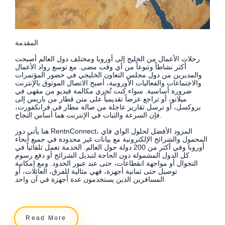
المقدمة
رحلات الأعمال من الخليج إلى أوروبا ومختلف دول العالم أصبحت
أكثر نشاطاً وتنوعاً من أي وقت مضى. مع توسع رواد الأعمال
والمديرين من دول مجلس التعاون الخليجي في حضور المؤتمرات
والاجتماعات والفعاليات الأوروبية، أصبح الاتصال الموثوق بالإنترنت
ضرورة أساسية. سواء كنت تُجري مكالمة فيديو من مقهى في
ميلانو، أو تراجع عرضاً تقديمياً على متن قطار من باريس إلى
بروكسل، أو ترسل تقارير عاجلة من صالة مطار في فرانكفورت،
فإن السرعة والثبات في الإنترنت هما أساس النجاح.
هنا يأتي دور RentnConnect، المزود الأفضل لحلول الواي فاي
المحمول والشرائح الإلكترونية مع بيانات غير محدودة في جميع أنحاء
أوروبا وفي أكثر من 200 دولة حول العالم. الخدمة تعمل تلقائياً في
كل الدول المشمولة دون الحاجة لتبديل الشرائح أو دفع رسوم
التجوال أو مواجهة انقطاعات، حتى عند عبور الحدود. ومع إمكانية
توصيل حتى ثمانية أجهزة، فهي مثالية للفرق، العائلات، أو
المسافرين الذين يستخدمون عدة أجهزة في آن واحد.
Read More