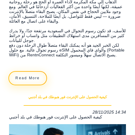
الذهاب إلى مكة المكرمة لأداء العمرة أو الحج هو رحلة روحانية
عميقة، لكنها أيضًا واحدة من أكثر الفعاليات ازدحامًا في العالم. ومع
وجود ملايين الحجاج في نفس المكان، يصبح البقاء متصلاً بالإنترنت
ضرورة — ليس فقط للتواصل، بل أيضًا للملاحة، التنسيق، الأمان،
والبقاء على اتصال مع العائلة.
للأسف، قد تكون رسوم التجوال في السعودية مرتفعة جدًا، ولا يدرك
كثير من المسافرين مدى استهلاك التطبيقات مثل واتساب أو خرائط
جوجل للبيانات.
لكن الخبر الجيد هو أنه يمكنك البقاء متصلاً طوال الرحلة دون دفع
رسوم تجوال عالية. مع حلول eSIM والواي فاي المحمول (Portable
WiFi) من RentnConnect يصبح الاتصال سهلاً وميسور التكلفة.
Read More
كيفية الحصول على الإنترنت فور هبوطك في بلد أجنبي
28/11/2025 14:34
كيفية الحصول على الإنترنت فور هبوطك في بلد أجنبي