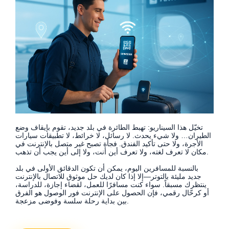
تخيّل هذا السيناريو: تهبط الطائرة في بلد جديد، تقوم بإيقاف وضع
الطيران… ولا شيء يحدث. لا رسائل، لا خرائط، لا تطبيقات سيارات
الأجرة، ولا حتى تأكيد الفندق. فجأة تصبح غير متصل بالإنترنت في
مكان لا تعرف لغته، ولا تعرف أين أنت، ولا إلى أين يجب أن تذهب.
بالنسبة للمسافرين اليوم، يمكن أن تكون الدقائق الأولى في بلد
جديد مليئة بالتوتر—إلا إذا كان لديك حل موثوق للاتصال بالإنترنت
ينتظرك مسبقاً. سواء كنت مسافرًا للعمل، لقضاء إجازة، للدراسة،
أو كرحّال رقمي، فإن الحصول على الإنترنت فور الوصول هو الفرق
بين بداية رحلة سلسة وفوضى مزعجة.