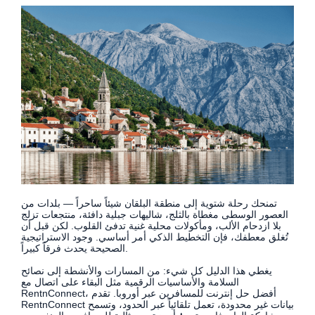
تمنحك رحلة شتوية إلى منطقة البلقان شيئاً ساحراً — بلدات من
العصور الوسطى مغطاة بالثلج، شاليهات جبلية دافئة، منتجعات تزلج
بلا ازدحام الألب، ومأكولات محلية غنية تدفئ القلوب. لكن قبل أن
تُغلق معطفك، فإن التخطيط الذكي أمر أساسي. وجود الاستراتيجية
الصحيحة يحدث فرقاً كبيراً.
يغطي هذا الدليل كل شيء: من المسارات والأنشطة إلى نصائح
السلامة والأساسيات الرقمية مثل البقاء على اتصال مع
RentnConnect، أفضل حل إنترنت للمسافرين عبر أوروبا. تقدم
RentnConnect بيانات غير محدودة، تعمل تلقائياً عبر الحدود، وتسمح