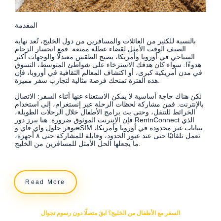
المقدمة
بالنسبة للكثير من العائلات والمسافرين من دول الخليج، تُعد نهاية
الصيف الوقت الأمثل لقضاء عطلة ممتعة. فمع انحسار الزحام
السياحي في أوروبا وأمريكا، يصبح الطقس معتدلًا والوجهات أكثر
هدوءًا. سواء كان هدفك الاسترخاء على شواطئ المتوسط، التسوق
في مدن أمريكية كبرى، أو اكتشاف المعالم الثقافية في أوروبا، فإن
هذه الفترة تمنحك فرصة مثالية لتجارب سفر مميزة.
لكن هناك حاجة أساسية لا يمكن الاستغناء عنها أثناء السفر: الاتصال
بالإنترنت. فمن مشاركة لحظات الرحلة عبر إنستغرام، إلى استخدام
الخرائط للتنقل، وحتى بث برامج الأطفال خلال الرحلات الطويلة،
فإن الإنترنت الموثوق ضرورة. هنا يبرز دور RentnConnect الذي
يوفر حلول واي فاي وeSIM ببيانات غير محدودة في أوروبا وأمريكا،
تعمل تلقائيًا حتى عند عبور الحدود، وقابلة للمشاركة حتى ٨ أجهزة،
ما يجعلها الحل الأمثل للمسافرين من الخليج.
Read More
السفر مع الأطفال من الخليج؟ ابقَ متصلًا دون رسوم تجوال