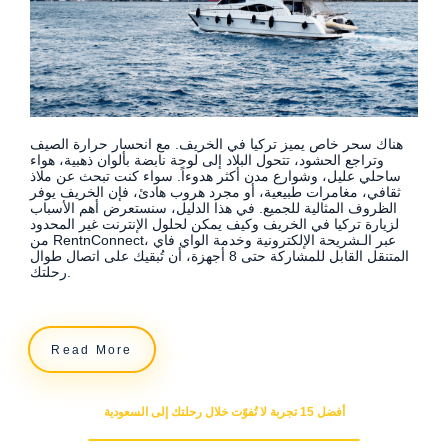
هناك سحر خاص يميز تركيا في الخريف. مع انحسار حرارة الصيف
وتراجع الحشود، تتحول البلاد إلى لوحة نابضة بألوان ذهبية، هواء
ساحلي عليل، وشوارع مدن أكثر هدوءاً. سواء كنت تبحث عن ملاذ
ثقافي، مغامرات طبيعية، أو مجرد هروب هادئ، فإن الخريف يوفر
الظروف المثالية للجميع. في هذا الدليل، سنستعرض أهم الأسباب
لزيارة تركيا في الخريف وكيف يمكن لحلول الإنترنت غير المحدود
من RentnConnect، عبر الـشريحة الإلكترونية وخدمة الواي فاي
المتنقل القابل للمشاركة حتى 8 أجهزة، أن تُبقيك على اتصال طوال
رحلتك.
Read More
أفضل 15 تجربة لا تُفوّت خلال رحلتك إلى السعودية