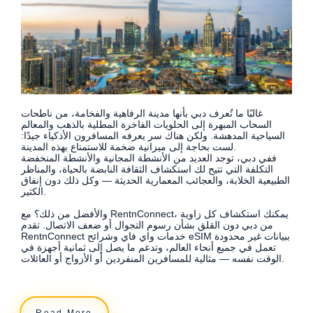
غالبًا ما تُعرف دبي بأنها مدينة الرفاهية والفخامة، من ناطحات
السحاب المبهرة إلى الحلويات الفاخرة المطلية بالذهب والمعالم
السياحية المدهشة. ولكن هناك سر يعرفه المسافرون الأذكياء جيدًا:
لست بحاجة إلى ميزانية ضخمة للاستمتاع بهذه المدينة.
ففي دبي، توجد العديد من الأنشطة المجانية والأنشطة المنخفضة
التكلفة التي تتيح لك استكشاف الثقافة النابضة بالحياة، والمناظر
الطبيعية الخلابة، والعجائب المعمارية الحديثة — وكل ذلك دون إنفاق
الكثير.
والأفضل من ذلك؟ مع RentnConnect، يمكنك استكشاف كل زاوية
من دبي دون القلق بشأن رسوم التجوال أو ضعف الاتصال. تقدم
RentnConnect خدمات واي فاي وشرائح eSIM ببيانات غير محدودة
تعمل في جميع أنحاء العالم، وتدعم ما يصل إلى ثمانية أجهزة في
الوقت نفسه — مثالية للمسافرين المنفردين أو الأزواج أو العائلات.