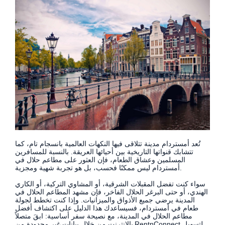
تُعد أمستردام مدينة تتلاقى فيها النكهات العالمية بانسجام تام، كما
تتشابك قنواتها التاريخية بين أحيائها العريقة. بالنسبة للمسافرين
المسلمين وعشاق الطعام، فإن العثور على مطاعم حلال في
أمستردام ليس ممكنًا فحسب، بل هو تجربة شهية ومجزية.
سواء كنت تفضل المقبلات الشرقية، أو المشاوي التركية، أو الكاري
الهندي، أو حتى البرغر الحلال الفاخر، فإن مشهد المطاعم الحلال في
المدينة يرضي جميع الأذواق والميزانيات. وإذا كنت تخطط لجولة
طعام في أمستردام، فسيساعدك هذا الدليل على اكتشاف أفضل
مطاعم الحلال في المدينة، مع نصيحة سفر أساسية: ابقَ متصلاً
بالإنترنت من خلال بيانات غير محدودة من RentnConnect لتسهيل