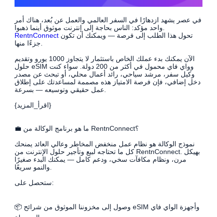
في عصر يشهد ازدهارًا في السفر العالمي والعمل عن بُعد، هناك أمر
واحد مؤكد: الناس بحاجة إلى إنترنت موثوق أينما ذهبوا.
تحول هذا الطلب إلى فرصة — ويمكنك أن تكون
RentnConnect
جزءًا منها.
الآن يمكنك بدء عملك الخاص باستثمار لا يتجاوز 1000 يورو وتقديم
حلول eSIM وواي فاي محمول في أكثر من 200 دولة. سواء كنت
وكيل سفر، مرشد سياحي، رائد أعمال محلي، أو تبحث عن مصدر
دخل إضافي، فإن فرصة الامتياز هذه مصممة لمساعدتك على إطلاق
عمل حقيقي وتوسيعه — بسرعة.
{اقرأ_المزيد}
💼 ما هو برنامج الوكالة من RentnConnect؟
نموذج الوكالة هو نظام عمل منخفض المخاطر وعالي العائد يمنحك
كل ما تحتاجه لبيع وتأجير حلول الإنترنت من RentnConnect. بهيكل
مرن، ونظام مكافآت سخي، ودعم كامل — يمكنك البدء صغيرًا
والنمو سريعًا.
ستحصل على:
📦 وصول إلى مخزوننا الموثوق من شرائح eSIM وأجهزة الواي فاي