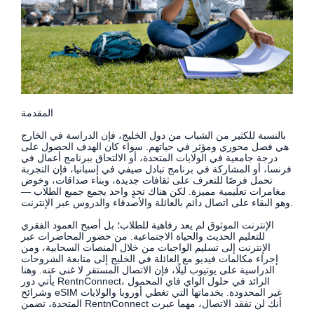
المقدمة
بالنسبة للكثير من الشباب من دول الخليج، فإن الدراسة في الخارج
هي فصل محوري ومؤثر في حياتهم. سواء كان الهدف الحصول على
درجة جامعية في الولايات المتحدة، أو الالتحاق ببرنامج أعمال في
فرنسا، أو المشاركة في برنامج تبادل صيفي في إسبانيا، فإن التجربة
تحمل فرصًا للتعرف على ثقافات جديدة، وبناء صداقات، وخوض
مغامرات تعليمية مميزة. لكن هناك تحدٍ واحد يجمع جميع الطلاب —
وهو البقاء على اتصال دائم بالعائلة والأصدقاء والدروس عبر الإنترنت.
الإنترنت الموثوق لم يعد رفاهية للطلاب؛ بل أصبح العمود الفقري
للتعليم الحديث والحياة الاجتماعية. من حضور المحاضرات عبر
الإنترنت إلى تسليم الواجبات من خلال المنصات السحابية، ومن
إجراء مكالمات فيديو مع العائلة في الخليج إلى متابعة الشروحات
الدراسية على يوتيوب ليلًا، فإن الاتصال المستقر لا غنى عنه. وهنا
يأتي دور RentnConnect، الرائد في حلول الواي فاي المحمول
وشرائح eSIM غير المحدودة. بخدماتها التي تغطي أوروبا والولايات
المتحدة، تضمن RentnConnect أنك لن تفقد الاتصال، مهما عبرت