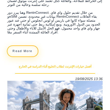
إلى الخرائط للملاحة، والعائلة ككل تعتمد على إنترنت موثوق لضمان
رحلة سلسة وخالية من التوتر.
وهنا يبرز دور RentnConnect. من خلال تقديم حلول واي فاي
وeSIM ببيانات غير محدودة، تضمن RentnConnect بقاء العائلات
متصلة سواء كانوا في باريس أو لوس أنجلوس أو حتى عند عبور
الحدود بين الدول الأوروبية. ومع إمكانية ربط حتى ثمانية أجهزة عبر
جهاز واي فاي واحد محمول، فهو الحل الأمثل للآباء والأطفال وحتى
أفراد العائلة الممتدة أثناء السفر معًا.
Read More
أفضل خيارات الإنترنت لطلاب الخليج أثناء الدراسة في الخارج
19/08/2025 13:36