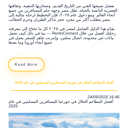
بفضل نسيجها الغني من التاريخ القديم، وصحاريها الذهبية، وثقافتها
العصرية النابضة بالحياة، تظل مصر وجهة حلم للمسافرين من جميع
أنحاء العالم. ومع دخول عام ٢٠٢٥، فإن التخطيط لرحلة مثالية إلى
مصر يتطلب أكثر من مجرد حجز تذاكر الطيران وحزم الحقائب.
يقدّم هذا الدليل الشامل لمصر في ٢٠٢٥ كل ما تحتاج إلى معرفته
— بما في ذلك كيف تجعل RentnConnect رحلتك أفضل من خلال
بيانات غير محدودة، اتصال سلس، وإنترنت جاهز للسفر يعمل في
جميع أنحاء أوروبا وما بعدها.
Read More
أفضل المطاعم الحلال في جورجيا للمسافرين المسلمين في عام 2025
24/09/2025 16:46
أفضل المطاعم الحلال في جورجيا للمسافرين المسلمين في عام
2025