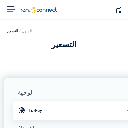
RENT'N
CONNECT
المنزل /
التسعير
التسعير
الوجهة
Turkey