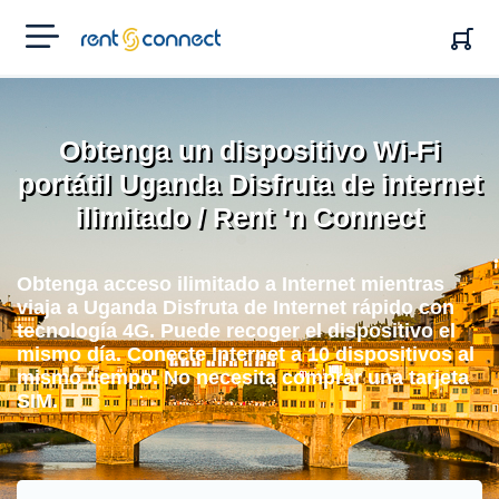
RENT'N
CONNECT
Obtenga un dispositivo Wi-Fi
portátil Uganda Disfruta de internet
ilimitado / Rent 'n Connect
Obtenga acceso ilimitado a Internet mientras
viaja a Uganda Disfruta de Internet rápido con
tecnología 4G. Puede recoger el dispositivo el
mismo día. Conecte Internet a 10 dispositivos al
mismo tiempo. No necesita comprar una tarjeta
SIM.