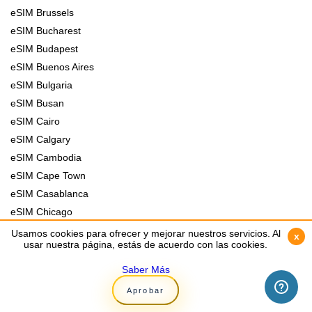
eSIM Brussels
eSIM Bucharest
eSIM Budapest
eSIM Buenos Aires
eSIM Bulgaria
eSIM Busan
eSIM Cairo
eSIM Calgary
eSIM Cambodia
eSIM Cape Town
eSIM Casablanca
eSIM Chicago
eSIM Chile
Usamos cookies para ofrecer y mejorar nuestros servicios. Al
Usamos cookies para ofrecer y mejorar nuestros servicios. Al
x
x
usar nuestra página, estás de acuerdo con las cookies.
usar nuestra página, estás de acuerdo con las cookies.
eSIM China
eSIM Cologne
Saber Más
Saber Más
eSIM Colombia
Aprobar
Aprobar
eSIM Colombo