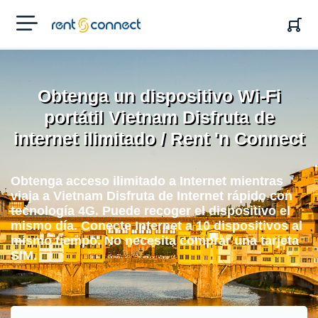
RENT'N
CONNECT
Obtenga un dispositivo Wi-Fi
portátil Vietnam Disfruta de
internet ilimitado / Rent 'n Connect
Obtenga acceso ilimitado a Internet mientras
viaja a Vietnam Disfruta de Internet rápido con
tecnología 4G. Puede recoger el dispositivo el
mismo día. Conecte Internet a 10 dispositivos al
mismo tiempo. No necesita comprar una tarjeta
SIM.