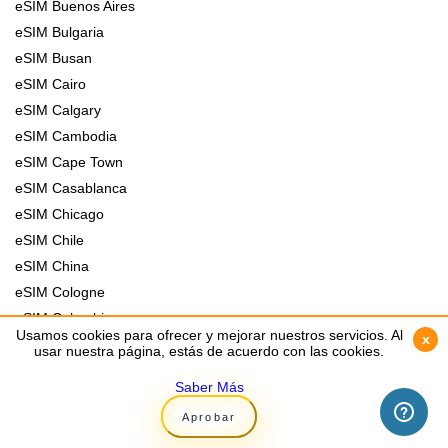
eSIM Buenos Aires
eSIM Bulgaria
eSIM Busan
eSIM Cairo
eSIM Calgary
eSIM Cambodia
eSIM Cape Town
eSIM Casablanca
eSIM Chicago
eSIM Chile
eSIM China
eSIM Cologne
eSIM Colombia
Usamos cookies para ofrecer y mejorar nuestros servicios. Al
Usamos cookies para ofrecer y mejorar nuestros servicios. Al
x
x
eSIM Colombo
usar nuestra página, estás de acuerdo con las cookies.
usar nuestra página, estás de acuerdo con las cookies.
eSIM Copenhagen
Saber Más
Saber Más
eSIM Croatia
Aprobar
Aprobar
eSIM Cuba
eSIM Czech Republic