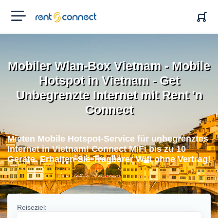
RENT'N
CONNECT
Mobiler Wlan-Box Vietnam - Mobile
Hotspot in Vietnam - Get
Unbegrenzte Internet mit Rent 'n
Connect
Mieten Mobile Hotspot-Service für unbegrenztes
Internet in Vietnam! Connect MiFi bis zu 10
Geräte. Erhalten Sie Tragbarer Wifi ohne Vertrag!
Reiseziel: