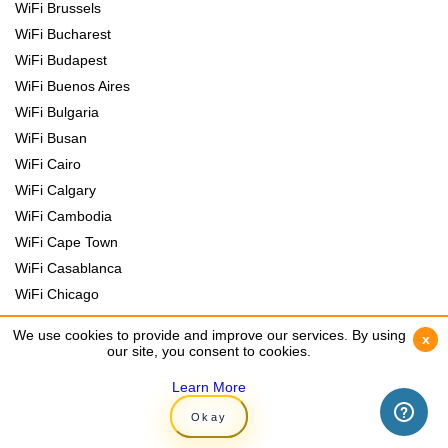
WiFi Brussels
WiFi Bucharest
WiFi Budapest
WiFi Buenos Aires
WiFi Bulgaria
WiFi Busan
WiFi Cairo
WiFi Calgary
WiFi Cambodia
WiFi Cape Town
WiFi Casablanca
WiFi Chicago
WiFi Chile
We use cookies to provide and improve our services. By using
We use cookies to provide and improve our services. By using
x
x
WiFi China
our site, you consent to cookies.
our site, you consent to cookies.
WiFi Cologne
Learn More
Learn More
WiFi Colombia
Okay
Okay
WiFi Colombo