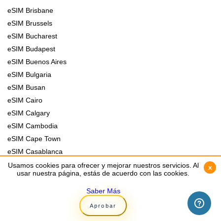
eSIM Brisbane
eSIM Brussels
eSIM Bucharest
eSIM Budapest
eSIM Buenos Aires
eSIM Bulgaria
eSIM Busan
eSIM Cairo
eSIM Calgary
eSIM Cambodia
eSIM Cape Town
eSIM Casablanca
eSIM Chicago
Usamos cookies para ofrecer y mejorar nuestros servicios. Al
Usamos cookies para ofrecer y mejorar nuestros servicios. Al
x
x
usar nuestra página, estás de acuerdo con las cookies.
usar nuestra página, estás de acuerdo con las cookies.
eSIM Chile
eSIM China
Saber Más
Saber Más
eSIM Cologne
Aprobar
Aprobar
eSIM Colombia