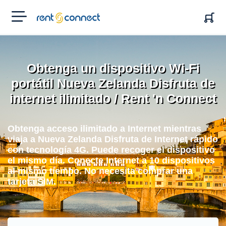
RENT'N
CONNECT
Obtenga un dispositivo Wi-Fi
portátil Nueva Zelanda Disfruta de
internet ilimitado / Rent 'n Connect
Obtenga acceso ilimitado a Internet mientras
viaja a Nueva Zelanda Disfruta de Internet rápido
con tecnología 4G. Puede recoger el dispositivo
el mismo día. Conecte Internet a 10 dispositivos
al mismo tiempo. No necesita comprar una
tarjeta SIM.