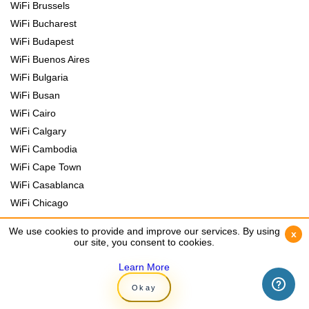
WiFi Brussels
WiFi Bucharest
WiFi Budapest
WiFi Buenos Aires
WiFi Bulgaria
WiFi Busan
WiFi Cairo
WiFi Calgary
WiFi Cambodia
WiFi Cape Town
WiFi Casablanca
WiFi Chicago
WiFi Chile
We use cookies to provide and improve our services. By using
We use cookies to provide and improve our services. By using
x
x
WiFi China
our site, you consent to cookies.
our site, you consent to cookies.
WiFi Cologne
Learn More
Learn More
WiFi Colombia
Okay
Okay
WiFi Colombo