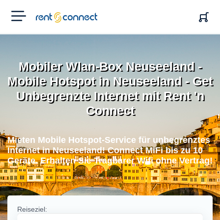
RENT'N
CONNECT
Mobiler Wlan-Box Neuseeland -
Mobile Hotspot in Neuseeland - Get
Unbegrenzte Internet mit Rent 'n
Connect
Mieten Mobile Hotspot-Service für unbegrenztes
Internet in Neuseeland! Connect MiFi bis zu 10
Geräte. Erhalten Sie Tragbarer Wifi ohne Vertrag!
Reiseziel: