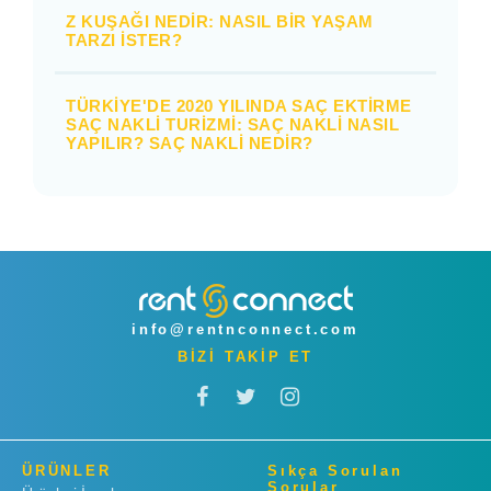
Z KUŞAĞI NEDIR: NASIL BIR YAŞAM
TARZI İSTER?
TÜRKIYE'DE 2020 YILINDA SAÇ EKTIRME
SAÇ NAKLI TURIZMI: SAÇ NAKLI NASIL
YAPILIR? SAÇ NAKLI NEDIR?
info@rentnconnect.com
BİZİ TAKİP ET
ÜRÜNLER
Sıkça Sorulan
Sorular