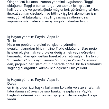
Olağanüstü kullanışlı zaman yönetimi uygulaması Toggl
olduğunu. Toggl o bunları organize tutmak için gruplar
halinde proje ve gerektiğinde müşterileri, görünüm grafikler,
ihracat zaman çizelgeleri ve bölmek işçileri izlemenize izin
verir, çünkü faturalandırılabilir çalışma saatlerini giriş
yapmanız işletmeler için en iyi uygulamalardan biridir.
İş Hayatı yönetin: Faydalı Apps ile
Trello
Hızla en popüler projeleri ve işletme yönetimi
uygulamalarından biridir haline Trello olduğunu. Size proje
listeleri oluşturmak ve projeler değiştirmek veya görevlerini
tamamladıktan gibi kartları hareket olanağı sağlar. Trello vb
"düzenleme" bu iş uygulaması "in progress" den "atanmış"
dan, projenin her işlem oturur nerede görsel bir fikir tutmanızı
sağlar gibi organize kalmak için eğlenceli bir yoludur
İş Hayatı yönetin: Faydalı Apps ile
Dalga
en iyi iş gideri izci başka kullanımı kolaydır ve size sıralamak
faturalama sağlayan ve sıra banka hesapları ve PayPal
bağlantı eklemek için izin verdiği gider izleme sağlar Dalga
vardır.