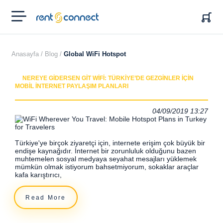
RENT'N
CONNECT
Anasayfa /
Blog /
Global WiFi Hotspot
NEREYE GIDERSEN GIT WIFI: TÜRKIYE’DE GEZGINLER IÇIN
MOBIL İNTERNET PAYLAŞIM PLANLARI
04/09/2019 13:27
Türkiye'ye birçok ziyaretçi için, internete erişim çok büyük bir
endişe kaynağıdır. İnternet bir zorunluluk olduğunu bazen
muhtemelen sosyal medyaya seyahat mesajları yüklemek
mümkün olmak istiyorum bahsetmiyorum, sokaklar araçlar
kafa karıştırıcı,
Read More