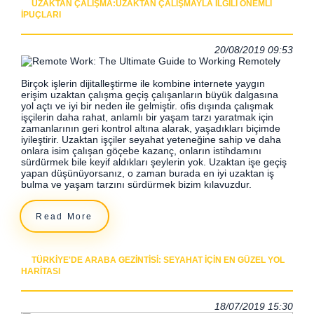
UZAKTAN ÇALIŞMA:UZAKTAN ÇALIŞMAYLA ILGILI ÖNEMLI
IPUÇLARI
20/08/2019 09:53
Birçok işlerin dijitalleştirme ile kombine internete yaygın
erişim uzaktan çalışma geçiş çalışanların büyük dalgasına
yol açtı ve iyi bir neden ile gelmiştir. ofis dışında çalışmak
işçilerin daha rahat, anlamlı bir yaşam tarzı yaratmak için
zamanlarının geri kontrol altına alarak, yaşadıkları biçimde
iyileştirir. Uzaktan işçiler seyahat yeteneğine sahip ve daha
onlara isim çalışan göçebe kazanç, onların istihdamını
sürdürmek bile keyif aldıkları şeylerin yok. Uzaktan işe geçiş
yapan düşünüyorsanız, o zaman burada en iyi uzaktan iş
bulma ve yaşam tarzını sürdürmek bizim kılavuzdur.
Read More
TÜRKIYE'DE ARABA GEZINTISI: SEYAHAT IÇIN EN GÜZEL YOL
HARITASI
18/07/2019 15:30