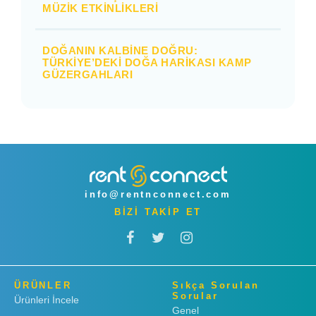
MÜZIK ETKINLIKLERI
DOĞANIN KALBINE DOĞRU:
TÜRKIYE’DEKI DOĞA HARIKASI KAMP
GÜZERGAHLARI
info@rentnconnect.com
BİZİ TAKİP ET
ÜRÜNLER
Sıkça Sorulan
Sorular
Ürünleri İncele
Genel