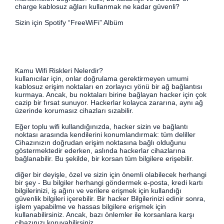
charge kablosuz ağları kullanmak ne kadar güvenli?
Sizin için Spotify “FreeWiFi” Albüm
Kamu Wifi Riskleri Nelerdir?
kullanıcılar için, onlar doğrulama gerektirmeyen umumi
kablosuz erişim noktaları en zorlayıcı yönü bir ağ bağlantısı
kurmaya. Ancak, bu noktaları birine bağlayan hacker için çok
cazip bir fırsat sunuyor. Hackerlar kolayca zararına, aynı ağ
üzerinde korumasız cihazları sızabilir.
Eğer toplu wifi kullandığınızda, hacker sizin ve bağlantı
noktası arasında kendilerini konumlandırmak: tüm deliller
Cihazınızın doğrudan erişim noktasına bağlı olduğunu
göstermektedir ederken, aslında hackerlar cihazlarına
bağlanabilir. Bu şekilde, bir korsan tüm bilgilere erişebilir.
diğer bir deyişle, özel ve sizin için önemli olabilecek herhangi
bir şey - Bu bilgiler herhangi göndermek e-posta, kredi kartı
bilgilerinizi, iş ağını ve verilere erişmek için kullandığı
güvenlik bilgileri içerebilir. Bir hacker Bilgilerinizi edinir sonra,
işlem yapabilme ve hassas bilgilere erişmek için
kullanabilirsiniz. Ancak, bazı önlemler ile korsanlara karşı
cihazınızı koruyabilirsiniz.