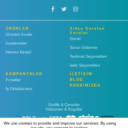
ÜRÜNLER
Sıkça Sorulan
Sorular
Ürünleri İncele
Genel
İncelemeler
Sorun Giderme
Hemen Kirala!
Teslimat Seçenekleri
İade Seçenekleri
KAMPANYALAR
İLETİŞİM
Fırsatlar
BLOG
HAKKIMIZDA
İş Ortaklarımız
Gizlilik & Çerezler
Hükümler & Koşullar
We use cookies to provide and improve our services. By using
We use cookies to provide and improve our services. By using
our site, you consent to cookies.
our site, you consent to cookies.