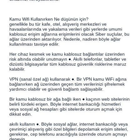
Kamu Wifi Kullanırken Ne düşünün için?
genellikle bu tür kafe, otel, alışveriş merkezleri ve
havaalanlarında ve yakalama verileri gibi yerlerde umumi
kablosuz erişim ağlarına erişimlerini olacak Siber suçlular, bu
ağlar üzerinden aktarılıyor. Nedenle, nadiren böyle ağlar
kullanılması tavsiye edilir.
Her cihaz kesmek ve kamu kablosuz bağlantılar üzerinden
risk altında olabilir unutmayın ●. Akıllı telefonlar, tabletler ve
dizüstü bilgisayarlar tüm kablosuz güvenlik risklerine maruz
kalabilir.
VPN (sanal özel ağ) kullanarak ●. Bir VPN kamu WiFi ağına
bağlanırken ağ üzerinden geçen tüm verilerinizi şifrelemek
yardımcı olabilir ve güvenli bağlantı sağlayabilir.
Bir kamu kablosuz bir ağa bağlı iken ● kaçının web sitelerinin
belirli türdeki erişen. Böyle internet bankacılığı hizmetleri
veya sosyal ağ hesapları gibi sitelerde oturum açmak için
dikkat edin.
akıllı kullanın ●. Böyle sosyal ağlar, internet bankacılığı veya
çevrimiçi alışveriş gibi özel bilgileri depolamak erişim siteleri,
gerekirse, cep telefonu aracılığıyla üzerinde oturum açmayı
deneyin.