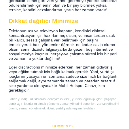
gereklidir. senin görevleri yerine getirmeye yönelik kendinizi
ödüllendirmek için emin olun ve bir şey bitirmek yoksa
tersine, kendini cezalandırma. yarın her zaman vardır!
Dikkat dağıtıcı Minimize
Telefonunuzu ve televizyon kapatın, kendinizi zihinsel
konsantrasyon için hazırlanmış olsun, ve insanlardan uzak
bir kalıcı, sessiz çalışma yeri belirtmek için başını
temizleyerek bazı yöntemler öğrenir. ne kadar cazip olursa
olsun, senin dizüstü bilgisayarlarda gezen boş internet ve
sosyal medya kaçının. herşey-ve çalışma süresi için bir yeri
ve zamanı o yoktur değil mi!
Eğer discractions minimize ederken, her zaman gidiyor iş
veya eğitim tutmak için bağlı kalmak gerekir. Yani, yurtdışı
ipuçlarını yaşayan en son ama sadece size hızlı bir bağlantı
sağlamak değil, aynı zamanda zaman ve paradan tasarruf
size yardımcı olmayacaktır Mobil Hotspot Cihazı, kira
gerektiğidir.
Label: yurtdışı, uluslararası deneyim ipuçları, yurtdışı eğitim ipuçları, yaşayan
deniz aşırı ipuçlarını olmak yönetme zaman yönetimi becerileri, zaman yönetimi
önemi, zaman yönetimi teknikleri, yurtdışında yaşam faydaları
COMMENTS