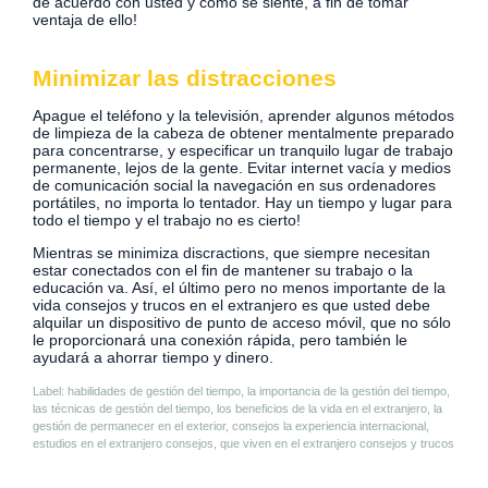
de acuerdo con usted y cómo se siente, a fin de tomar
ventaja de ello!
Minimizar las distracciones
Apague el teléfono y la televisión, aprender algunos métodos
de limpieza de la cabeza de obtener mentalmente preparado
para concentrarse, y especificar un tranquilo lugar de trabajo
permanente, lejos de la gente. Evitar internet vacía y medios
de comunicación social la navegación en sus ordenadores
portátiles, no importa lo tentador. Hay un tiempo y lugar para
todo el tiempo y el trabajo no es cierto!
Mientras se minimiza discractions, que siempre necesitan
estar conectados con el fin de mantener su trabajo o la
educación va. Así, el último pero no menos importante de la
vida consejos y trucos en el extranjero es que usted debe
alquilar un dispositivo de punto de acceso móvil, que no sólo
le proporcionará una conexión rápida, pero también le
ayudará a ahorrar tiempo y dinero.
Label: habilidades de gestión del tiempo, la importancia de la gestión del tiempo,
las técnicas de gestión del tiempo, los beneficios de la vida en el extranjero, la
gestión de permanecer en el exterior, consejos la experiencia internacional,
estudios en el extranjero consejos, que viven en el extranjero consejos y trucos