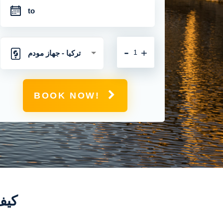
-
+
تركيا - جهاز مودم
متنقل مع اتصال 4 جي
BOOK NOW!
غير محدود
كيف