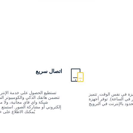
اتصال سريع
تستطيع الحصول على خدمة الإنترنت
ة بأسعار تنافسية. قُم بتوصيل الإنترنت إلى 10 أجهزة في نفس الوقت. تتميز
تتضمن هاتفك الذكي والكومبيوتر ال
وة إضافية تبلغ 5000 مللي أمبير في الساعة). توفر أجهزة
شبكة واي فاي مجانية، ولا م
دود بالإنترنت في النرويج
إلكتروني أو مشاركة الصور. استمتع ب
يُمكنك الاطلاع على 