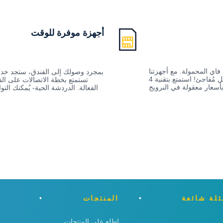
أجهزة موفرة للوقت
فاي المحمولة. مع أجهزتنا
بمجرد وصولك إلى الفندق، ستجد خدمة
المحمولة لن تضطر إلى دفع فواتير باهظة بشكل مُفاجئ! استمتع بتقنية 4G سريعة
تستمتع بخطة الاتصالات على ال
بأسعار معقولة في النرويج
الفعالة. الدردشة الحية- يُمكنك ا
لة شائعة
المنتجات
اطلع على المنتجات