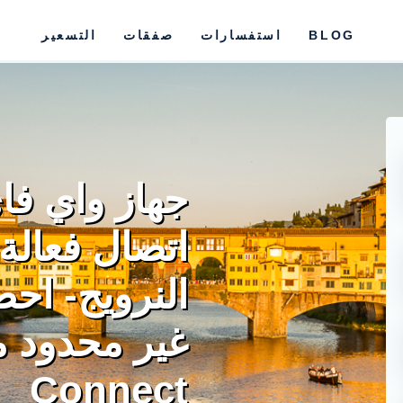
BLOG
استفسارات
صفقات
التسعير
جهاز واي فا
اتصال فعالة 
النرويج- اح
Connect