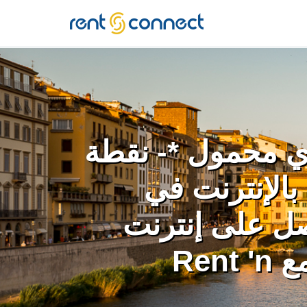
RENT'N
CONNECT
ي محمول *- نقطة
بالإنترنت في
صل على إنترنت
غير محدود مع Rent 'n