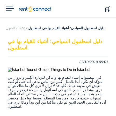
RENT'N
CONNECT
دليل اسطنبول السياحي: أشياء للقيام بها في اسطنبول
Blog /
المنزل /
دليل اسطنبول السياحي: أشياء للقيام بها في
اسطنبول
23/10/2019 09:01
في اسطنبول، أشياء للقيام بها وأماكن للزيارة الكثير والزوار من
المؤكد أن تكون أبدا بالملل. كثير من الناس يدعي أنه حتى لو كنت
تعيش في مدينة حياتك كلها قد لا تزال لا ترى كل ما هناك هو أن
نرى. وهذا هو السبب الذي في اسطنبول والسياحة تزدهر وسوف
سحر هذه المدينة تستمر في جذب الناس من مختلف أنحاء العالم
لسنوات عديدة قادمة. ومن هذا المنطلق وضعنا معا دليل مختصر
أدناه للقادمين الجدد الذين لم تكن متأكدا من أين تبدأ وماذا ترى في
اسطنبول.