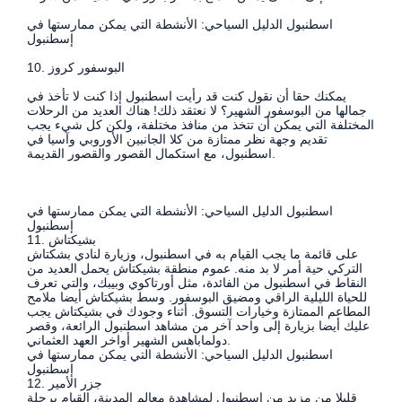
اسطنبول الدليل السياحي: الأنشطة التي يمكن ممارستها في
إسطنبول
10. البوسفور كروز
يمكنك حقا أن نقول كنت قد رأيت اسطنبول إذا كنت لا تأخذ في
جمالها من البوسفور الشهير؟ لا نعتقد ذلك! هناك العديد من الرحلات
المختلفة التي يمكن أن تتخذ من منافذ مختلفة، ولكن كل شيء يجب
تقديم وجهة نظر ممتازة من كلا الجانبين الأوروبي وآسيا في
اسطنبول، مع استكمال القصور والقصور القديمة.
اسطنبول الدليل السياحي: الأنشطة التي يمكن ممارستها في
إسطنبول
11. بشيكتاش
على قائمة ما يجب القيام به في اسطنبول، وزيارة لنادي بشكتاش
التركي حية أمر لا بد منه. عموم منطقة بشيكتاش يحمل العديد من
النقاط في اسطنبول من الفائدة، مثل أورتاكوي وبيبك، والتي تعرف
للحياة الليلية الراقي ومضيق البوسفور. وسط بشيكتاش أيضا ملامح
المطاعم الممتازة وخيارات التسوق. أثناء وجودك في بشيكتاش يجب
عليك أيضا بزيارة إلى واحد آخر من مشاهد اسطنبول الرائعة، وقصر
دولماباهس الشهير أواخر العهد العثماني.
اسطنبول الدليل السياحي: الأنشطة التي يمكن ممارستها في
إسطنبول
12. جزر الأمير
قليلا من مزيد من اسطنبول لمشاهدة معالم المدينة، القيام برحلة