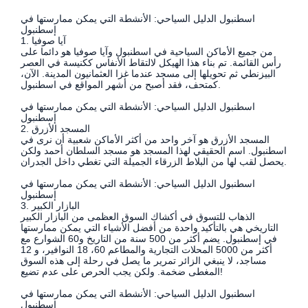
اسطنبول الدليل السياحي: الأنشطة التي يمكن ممارستها في
إسطنبول
1. آيا صوفيا
من جميع الأماكن السياحية في اسطنبول وآيا صوفيا هو دائما على
رأس القائمة. تم بناء هذا الهيكل لالتقاط الأنفاس ككنيسة في العصر
البيزنطي ثم تحويلها إلى مسجد عندما غزا العثمانيون المدينة. الآن،
كمتحف، فقد أصبح من أشهر المواقع في اسطنبول.
اسطنبول الدليل السياحي: الأنشطة التي يمكن ممارستها في
إسطنبول
2. المسجد الأزرق
المسجد الأزرق هو آخر واحد من أكثر الأماكن شعبية أن نرى في
اسطنبول. اسم الحقيقي لهذا المسجد هو مسجد السلطان أحمد ولكن
يحصل لقب لها من البلاط الزرقاء الجميلة التي تغطي داخل الجدران.
اسطنبول الدليل السياحي: الأنشطة التي يمكن ممارستها في
إسطنبول
3. البازار الكبير
الذهاب للتسوق في أكشاك السوق العظمى من البازار الكبير
التاريخي هي بالتأكيد واحدة من أفضل الأشياء التي يمكن ممارستها
في إسطنبول. يضم أكثر من 500 سنة من التاريخ و60 الشوارع مع
أكثر من 5000 المحلات التجارية والمطاعم 60، 18 النوافير، و 12
مساجد، لا ينبغي الزائر تمرير ما يصل في رحلة إلى هذه السوق
المغطى ضخمة. ولكن يجب الحرص على عدم تضيع!
اسطنبول الدليل السياحي: الأنشطة التي يمكن ممارستها في
إسطنبول