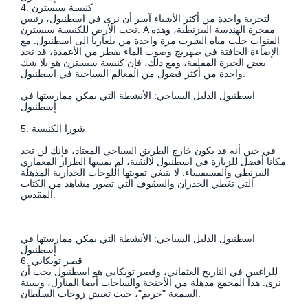
4. كنيسة سيسترن
لتجربة واحدة من أكثر الأشياء آسر أن نرى في اسطنبول، رئيس
تحت الأرض للكنيسة سيسترن. A مفخرة الهندسة البيزنطية، وهذه
القنوات جلب مياه الشرب مرة واحدة من بلغاريا الى اسطنبول. مع
الإضاءة الخافتة في صهريج وصوت الماء يقطر من الأعمدة، قد تجد
بعض الخبرة المقلقة، ومع ذلك، فإن كنيسة سيسترن هو بلا شك
واحدة من أكثر فضول من المعالم السياحية في اسطنبول.
اسطنبول الدليل السياحي: الأنشطة التي يمكن ممارستها في
إسطنبول
5. شورا الكنيسة
في حين أنه قد يكون خارج الطريق السياحي المعتاد، فإنك لن تجد
مكانا أفضل للزيارة في اسطنبول لالنقية، لم يمسها الطراز المعماري
البيزنطي والفسيفساء. لا ينبغي تفويتها اللوحات الجدارية المذهلة
التي تغطي الجدران والسقوف التي تصور مشاهد من الكتاب
المقدس.
اسطنبول الدليل السياحي: الأنشطة التي يمكن ممارستها في
إسطنبول
6. قصر توبكابي
للراغبين في التاريخ العثماني، وقصر توبكابي هو اسطنبول يجب أن
نرى. هذا المجمع مذهلة من الأجنحة والساحات أيضا المنازل، وسيئة
السمعة "حريم"، حيث تعيش زوجات السلطان.