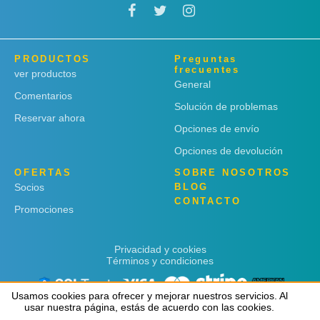
PRODUCTOS
Preguntas
frecuentes
ver productos
General
Comentarios
Solución de problemas
Reservar ahora
Opciones de envío
Opciones de devolución
OFERTAS
SOBRE NOSOTROS
Socios
BLOG
CONTACTO
Promociones
Privacidad y cookies
Términos y condiciones
Usamos cookies para ofrecer y mejorar nuestros servicios. Al
Usamos cookies para ofrecer y mejorar nuestros servicios. Al
usar nuestra página, estás de acuerdo con las cookies.
usar nuestra página, estás de acuerdo con las cookies.