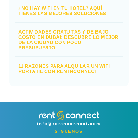
¿NO HAY WIFI EN TU HOTEL? AQUÍ
TIENES LAS MEJORES SOLUCIONES
ACTIVIDADES GRATUITAS Y DE BAJO
COSTO EN DUBÁI: DESCUBRE LO MEJOR
DE LA CIUDAD CON POCO
PRESUPUESTO
11 RAZONES PARA ALQUILAR UN WIFI
PORTÁTIL CON RENTNCONNECT
info@rentnconnect.com
SÍGUENOS