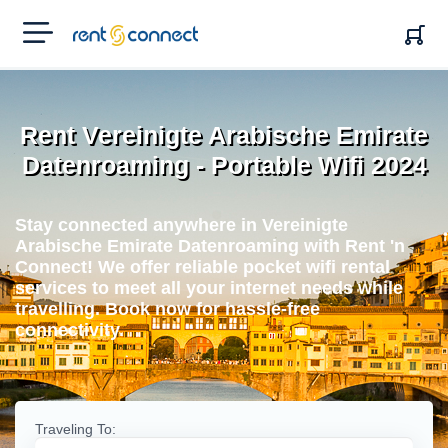
RENT'N
CONNECT
Rent Vereinigte Arabische Emirate
Datenroaming - Portable Wifi 2024
Stay connected anywhere in Vereinigte
Arabische Emirate Datenroaming with Rent 'n
Connect! We offer reliable pocket wifi rental
services to meet all your internet needs while
travelling. Book now for hassle-free
connectivity.
Traveling To: