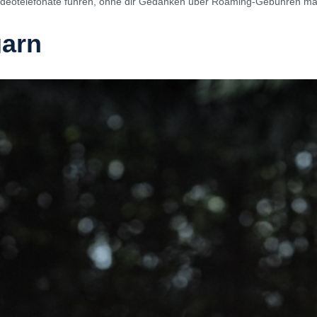
Videotelefonate führen, ohne dir Gedanken über Roaming-Gebühren m
garn