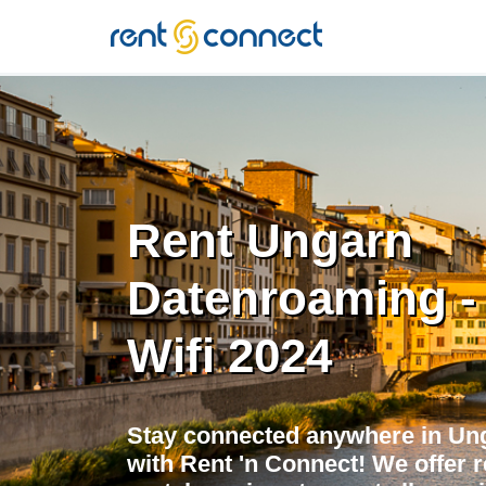
RENT'N
CONNECT
Rent Ungarn
Datenroaming -
Wifi 2024
Stay connected anywhere in Un
with Rent 'n Connect! We offer r