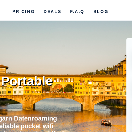
PRICING
DEALS
F.A.Q
BLOG
 Portable
garn Datenroaming
eliable pocket wifi