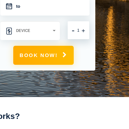
-
+
BOOK NOW!
orks?