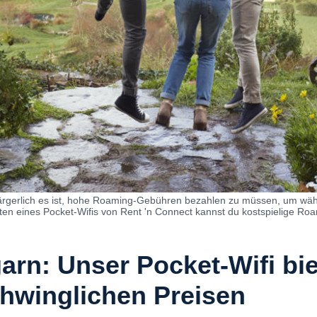
ie ärgerlich es ist, hohe Roaming-Gebühren bezahlen zu müssen, um wä
eten eines Pocket-Wifis von Rent 'n Connect kannst du kostspielige R
rn: Unser Pocket-Wifi bi
chwinglichen Preisen