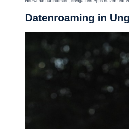
Netzwerke durchforsten, Navigations-Apps nutzen und 
Datenroaming in Un