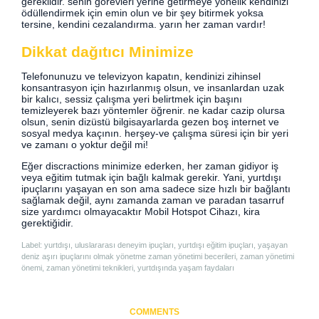
gereklidir. senin görevleri yerine getirmeye yönelik kendinizi
ödüllendirmek için emin olun ve bir şey bitirmek yoksa
tersine, kendini cezalandırma. yarın her zaman vardır!
Dikkat dağıtıcı Minimize
Telefonunuzu ve televizyon kapatın, kendinizi zihinsel
konsantrasyon için hazırlanmış olsun, ve insanlardan uzak
bir kalıcı, sessiz çalışma yeri belirtmek için başını
temizleyerek bazı yöntemler öğrenir. ne kadar cazip olursa
olsun, senin dizüstü bilgisayarlarda gezen boş internet ve
sosyal medya kaçının. herşey-ve çalışma süresi için bir yeri
ve zamanı o yoktur değil mi!
Eğer discractions minimize ederken, her zaman gidiyor iş
veya eğitim tutmak için bağlı kalmak gerekir. Yani, yurtdışı
ipuçlarını yaşayan en son ama sadece size hızlı bir bağlantı
sağlamak değil, aynı zamanda zaman ve paradan tasarruf
size yardımcı olmayacaktır Mobil Hotspot Cihazı, kira
gerektiğidir.
Label: yurtdışı, uluslararası deneyim ipuçları, yurtdışı eğitim ipuçları, yaşayan
deniz aşırı ipuçlarını olmak yönetme zaman yönetimi becerileri, zaman yönetimi
önemi, zaman yönetimi teknikleri, yurtdışında yaşam faydaları
COMMENTS