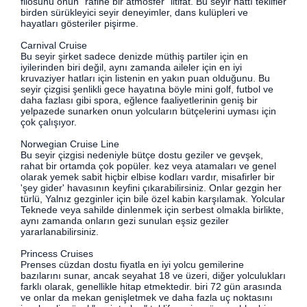
filosunu onun "rafine bir atmosfer" iltifat. Bu seyir hattı teklifler
birden sürükleyici seyir deneyimler, dans kulüpleri ve
hayatları gösteriler pişirme.
Carnival Cruise
Bu seyir şirket sadece denizde müthiş partiler için en
iyilerinden biri değil, aynı zamanda aileler için en iyi
kruvaziyer hatları için listenin en yakın puan olduğunu. Bu
seyir çizgisi şenlikli gece hayatına böyle mini golf, futbol ve
daha fazlası gibi spora, eğlence faaliyetlerinin geniş bir
yelpazede sunarken onun yolcuların bütçelerini uyması için
çok çalışıyor.
Norwegian Cruise Line
Bu seyir çizgisi nedeniyle bütçe dostu geziler ve gevşek,
rahat bir ortamda çok popüler. kez veya atamaları ve genel
olarak yemek sabit hiçbir elbise kodları vardır, misafirler bir
'şey gider' havasının keyfini çıkarabilirsiniz. Onlar gezgin her
türlü, Yalnız gezginler için bile özel kabin karşılamak. Yolcular
Teknede veya sahilde dinlenmek için serbest olmakla birlikte,
aynı zamanda onların gezi sunulan eşsiz geziler
yararlanabilirsiniz.
Princess Cruises
Prenses cüzdan dostu fiyatla en iyi yolcu gemilerine
bazılarını sunar, ancak seyahat 18 ve üzeri, diğer yolculukları
farklı olarak, genellikle hitap etmektedir. biri 72 gün arasında
ve onlar da mekan genişletmek ve daha fazla uç noktasını