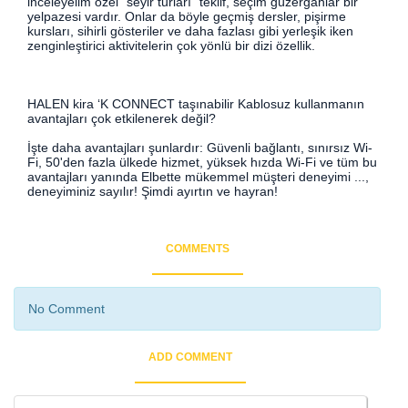
inceleyelim özel "seyir turları" teklif, seçim güzergahlar bir
yelpazesi vardır. Onlar da böyle geçmiş dersler, pişirme
kursları, sihirli gösteriler ve daha fazlası gibi yerleşik iken
zenginleştirici aktivitelerin çok yönlü bir dizi özellik.
HALEN kira ‘K CONNECT taşınabilir Kablosuz kullanmanın
avantajları çok etkilenerek değil?
İşte daha avantajları şunlardır: Güvenli bağlantı, sınırsız Wi-
Fi, 50'den fazla ülkede hizmet, yüksek hızda Wi-Fi ve tüm bu
avantajları yanında Elbette mükemmel müşteri deneyimi ...,
deneyiminiz sayılır! Şimdi ayırtın ve hayran!
COMMENTS
No Comment
ADD COMMENT