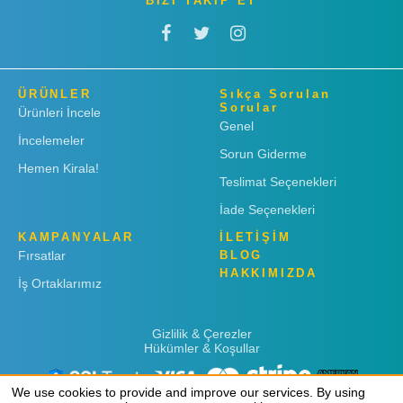
BİZİ TAKİP ET
ÜRÜNLER
Sıkça Sorulan
Sorular
Ürünleri İncele
Genel
İncelemeler
Sorun Giderme
Hemen Kirala!
Teslimat Seçenekleri
İade Seçenekleri
KAMPANYALAR
İLETİŞİM
Fırsatlar
BLOG
HAKKIMIZDA
İş Ortaklarımız
Gizlilik & Çerezler
Hükümler & Koşullar
We use cookies to provide and improve our services. By using
We use cookies to provide and improve our services. By using