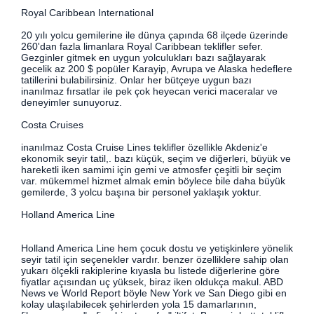
Royal Caribbean International
20 yılı yolcu gemilerine ile dünya çapında 68 ilçede üzerinde
260'dan fazla limanlara Royal Caribbean teklifler sefer.
Gezginler gitmek en uygun yolculukları bazı sağlayarak
gecelik az 200 $ popüler Karayip, Avrupa ve Alaska hedeflere
tatillerini bulabilirsiniz. Onlar her bütçeye uygun bazı
inanılmaz fırsatlar ile pek çok heyecan verici maceralar ve
deneyimler sunuyoruz.
Costa Cruises
inanılmaz Costa Cruise Lines teklifler özellikle Akdeniz'e
ekonomik seyir tatil,. bazı küçük, seçim ve diğerleri, büyük ve
hareketli iken samimi için gemi ve atmosfer çeşitli bir seçim
var. mükemmel hizmet almak emin böylece bile daha büyük
gemilerde, 3 yolcu başına bir personel yaklaşık yoktur.
Holland America Line
Holland America Line hem çocuk dostu ve yetişkinlere yönelik
seyir tatil için seçenekler vardır. benzer özelliklere sahip olan
yukarı ölçekli rakiplerine kıyasla bu listede diğerlerine göre
fiyatlar açısından uç yüksek, biraz iken oldukça makul. ABD
News ve World Report böyle New York ve San Diego gibi en
kolay ulaşılabilecek şehirlerden yola 15 damarlarının,