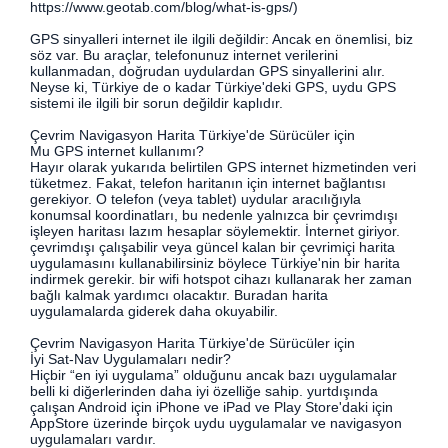
https://www.geotab.com/blog/what-is-gps/)
GPS sinyalleri internet ile ilgili değildir: Ancak en önemlisi, biz
söz var. Bu araçlar, telefonunuz internet verilerini
kullanmadan, doğrudan uydulardan GPS sinyallerini alır.
Neyse ki, Türkiye de o kadar Türkiye'deki GPS, uydu GPS
sistemi ile ilgili bir sorun değildir kaplıdır.
Çevrim Navigasyon Harita Türkiye'de Sürücüler için
Mu GPS internet kullanımı?
Hayır olarak yukarıda belirtilen GPS internet hizmetinden veri
tüketmez. Fakat, telefon haritanın için internet bağlantısı
gerekiyor. O telefon (veya tablet) uydular aracılığıyla
konumsal koordinatları, bu nedenle yalnızca bir çevrimdışı
işleyen haritası lazım hesaplar söylemektir. İnternet giriyor.
çevrimdışı çalışabilir veya güncel kalan bir çevrimiçi harita
uygulamasını kullanabilirsiniz böylece Türkiye'nin bir harita
indirmek gerekir. bir wifi hotspot cihazı kullanarak her zaman
bağlı kalmak yardımcı olacaktır. Buradan harita
uygulamalarda giderek daha okuyabilir.
Çevrim Navigasyon Harita Türkiye'de Sürücüler için
İyi Sat-Nav Uygulamaları nedir?
Hiçbir “en iyi uygulama” olduğunu ancak bazı uygulamalar
belli ki diğerlerinden daha iyi özelliğe sahip. yurtdışında
çalışan Android için iPhone ve iPad ve Play Store'daki için
AppStore üzerinde birçok uydu uygulamalar ve navigasyon
uygulamaları vardır.