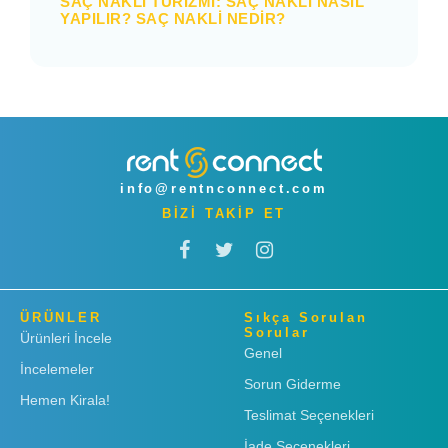
SAÇ NAKLI TURIZMI: SAÇ NAKLI NASIL
YAPILIR? SAÇ NAKLI NEDIR?
info@rentnconnect.com
BİZİ TAKİP ET
ÜRÜNLER
Sıkça Sorulan
Sorular
Ürünleri İncele
Genel
İncelemeler
Sorun Giderme
Hemen Kirala!
Teslimat Seçenekleri
İade Seçenekleri