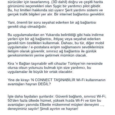
sürücüler için tasarlanmış. (3D dahil) doğru ve çeşitli harita
görünümü seçenekleri olan Sygic bir yardımcı pilot gibidir.
Bu, hız limitleri hakkında sizi uyarır Şerit yardımı sistemi ve
gerçek trafik bilgileri yer alır. Bir internet bağlantısı gerektirir.
Yani, önemli bir soru seyahat ederken bir ağ bağlantısı
gerekli olup olmadığıdır.
Bu uygulamalardan en Yukarıda belirtildiği gibi hala indirme
yerleri için bir ağ bağlantısı, ihtiyaç veya seyahat ederken
gerekli tüm özellikleri kullanmak. Dahası, bu tür, diğer mobil
uygulamalar / e-postalara erişim sağlamasını sevdiklerinize
iletişim olarak güvenilir, sınırsız ağ bağlantısı ile günlük
gereksinimlerini yerine getirmek mümkün olacak.
Kira 'n Bağlan taşınabilir wifi cihazlar Türkiye'nin neresinde
olursa olsun yolunuzu bulmak için size yardımcı, bu
uygulamalar ile büyük bir ortak olacaktır.
Yine de kirayı ‘N CONNECT TAŞINABİLİR Wi-Fi kullanmanın
avantajları hayran DEĞİL?
İşte daha faydaları şunlardır: Güvenli bağlantı, sınırsız Wi-Fi,
50'den fazla ülkede hizmet, yüksek hızda Wi-Fi ve tüm bu
avantajları yanında Elbette mükemmel müşteri deneyimi ...,
deneyiminiz sayılır! Şimdi ayırtın ve hayran!