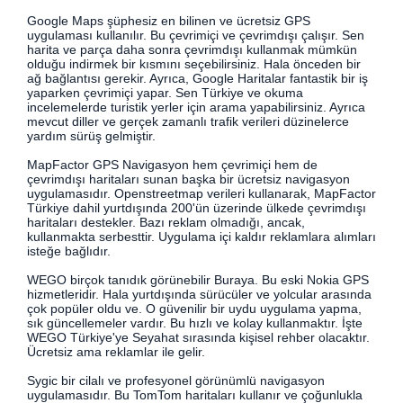
Google Maps şüphesiz en bilinen ve ücretsiz GPS
uygulaması kullanılır. Bu çevrimiçi ve çevrimdışı çalışır. Sen
harita ve parça daha sonra çevrimdışı kullanmak mümkün
olduğu indirmek bir kısmını seçebilirsiniz. Hala önceden bir
ağ bağlantısı gerekir. Ayrıca, Google Haritalar fantastik bir iş
yaparken çevrimiçi yapar. Sen Türkiye ve okuma
incelemelerde turistik yerler için arama yapabilirsiniz. Ayrıca
mevcut diller ve gerçek zamanlı trafik verileri düzinelerce
yardım sürüş gelmiştir.
MapFactor GPS Navigasyon hem çevrimiçi hem de
çevrimdışı haritaları sunan başka bir ücretsiz navigasyon
uygulamasıdır. Openstreetmap verileri kullanarak, MapFactor
Türkiye dahil yurtdışında 200'ün üzerinde ülkede çevrimdışı
haritaları destekler. Bazı reklam olmadığı, ancak,
kullanmakta serbesttir. Uygulama içi kaldır reklamlara alımları
isteğe bağlıdır.
WEGO birçok tanıdık görünebilir Buraya. Bu eski Nokia GPS
hizmetleridir. Hala yurtdışında sürücüler ve yolcular arasında
çok popüler oldu ve. O güvenilir bir uydu uygulama yapma,
sık güncellemeler vardır. Bu hızlı ve kolay kullanmaktır. İşte
WEGO Türkiye'ye Seyahat sırasında kişisel rehber olacaktır.
Ücretsiz ama reklamlar ile gelir.
Sygic bir cilalı ve profesyonel görünümlü navigasyon
uygulamasıdır. Bu TomTom haritaları kullanır ve çoğunlukla