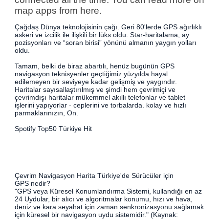
Çağdaş Dünya teknolojisinin çağı. Geri 80'lerde GPS ağırlıklı
askeri ve izcilik ile ilişkili bir lüks oldu. Star-haritalama, ay
pozisyonları ve “soran birisi” yönünü almanın yaygın yolları
oldu.
Tamam, belki de biraz abartılı, henüz bugünün GPS
navigasyon teknisyenler geçtiğimiz yüzyılda hayal
edilemeyen bir seviyeye kadar gelişmiş ve yaygındır.
Haritalar sayısallaştırılmış ve şimdi hem çevrimiçi ve
çevrimdışı haritalar mükemmel akıllı telefonlar ve tablet
işlerini yapıyorlar - ceplerini ve torbalarda. kolay ve hızlı
parmaklarınızın, On.
Spotify Top50 Türkiye Hit
Çevrim Navigasyon Harita Türkiye'de Sürücüler için
GPS nedir?
"GPS veya Küresel Konumlandırma Sistemi, kullandığı en az
24 Uydular, bir alıcı ve algoritmalar konumu, hızı ve hava,
deniz ve kara seyahat için zaman senkronizasyonu sağlamak
için küresel bir navigasyon uydu sistemidir." (Kaynak: