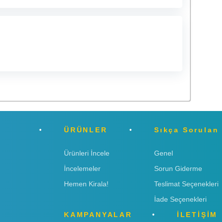
ÜRÜNLER
Sıkça Sorulan
Ürünleri İncele
Genel
İncelemeler
Sorun Giderme
Hemen Kirala!
Teslimat Seçenekleri
İade Seçenekleri
KAMPANYALAR
İLETİŞİM