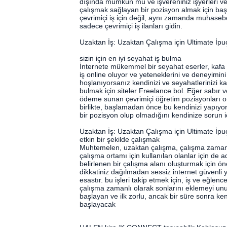
dışında mümkün mü ve işvereniniz işyerleri v
çalışmak sağlayan bir pozisyon almak için başka
çevrimiçi iş için değil, aynı zamanda muhasebe 
sadece çevrimiçi iş ilanları gidin.
Uzaktan İş: Uzaktan Çalışma için Ultimate İpuç
sizin için en iyi seyahat iş bulma
İnternete mükemmel bir seyahat eserler, kafa 
iş online oluyor ve yeteneklerini ve deneyimin
hoşlanıyorsanız kendinizi ve seyahatlerinizi ka
bulmak için siteler Freelance bol. Eğer sabır v
ödeme sunan çevrimiçi öğretim pozisyonları onl
birlikte, başlamadan önce bu kendinizi yapıyor
bir pozisyon olup olmadığını kendinize sorun iç
Uzaktan İş: Uzaktan Çalışma için Ultimate İpuç
etkin bir şekilde çalışmak
Muhtemelen, uzaktan çalışma, çalışma zamanı 
çalışma ortamı için kullanılan olanlar için de 
belirlenen bir çalışma alanı oluşturmak için ön
dikkatiniz dağılmadan sessiz internet güvenli 
esastır. bu işleri takip etmek için, iş ve eğlen
çalışma zamanlı olarak sonlarını eklemeyi unu
başlayan ve ilk zorlu, ancak bir süre sonra ke
başlayacak