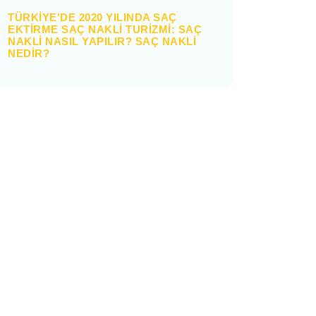
TÜRKIYE'DE 2020 YILINDA SAÇ
EKTIRME SAÇ NAKLI TURIZMI: SAÇ
NAKLI NASIL YAPILIR? SAÇ NAKLI
NEDIR?