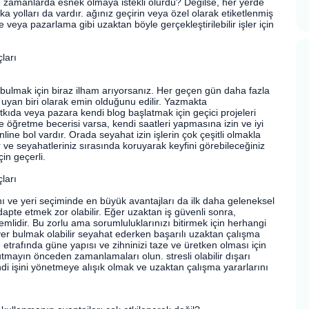
e zamanlarda esnek olmaya istekli olurdu? Değilse, her yerde
 yolları da vardır. ağınız geçirin veya özel olarak etiketlenmiş
veya pazarlama gibi uzaktan böyle gerçekleştirilebilir işler için
ları
bulmak için biraz ilham arıyorsanız. Her geçen gün daha fazla
i uyan biri olarak emin olduğunu edilir. Yazmakta
tkıda veya pazara kendi blog başlatmak için geçici projeleri
e öğretme becerisi varsa, kendi saatleri yapmasına izin ve iyi
ine bol vardır. Orada seyahat izin işlerin çok çeşitli olmakla
 ve seyahatleriniz sırasında koruyarak keyfini görebileceğiniz
in geçerli.
ları
ve yeri seçiminde en büyük avantajları da ilk daha geleneksel
adapte etmek zor olabilir. Eğer uzaktan iş güvenli sonra,
emlidir. Bu zorlu ama sorumluluklarınızı bitirmek için herhangi
yer bulmak olabilir seyahat ederken başarılı uzaktan çalışma
ce etrafında güne yapısı ve zihninizi taze ve üretken olması için
tmayın önceden zamanlamaları olun. stresli olabilir dışarı
ndi işini yönetmeye alışık olmak ve uzaktan çalışma yararlarını