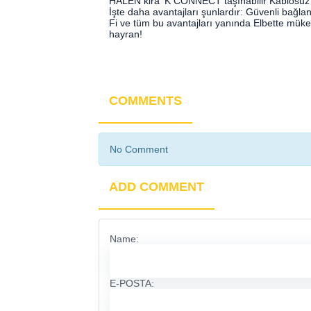
HALEN kira ‘K CONNECT taşınabilir Kablosuz k
İşte daha avantajları şunlardır: Güvenli bağlan
Fi ve tüm bu avantajları yanında Elbette mükem
hayran!
COMMENTS
No Comment
ADD COMMENT
Name:
E-POSTA: