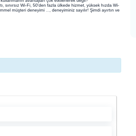
ullanmanın avantajları çok etkilenerek değil?
tı, sınırsız Wi-Fi, 50'den fazla ülkede hizmet, yüksek hızda Wi-
mel müşteri deneyimi ..., deneyiminiz sayılır! Şimdi ayırtın ve