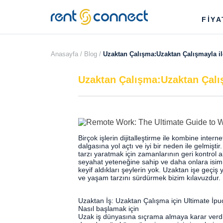
RENT'N
FİY
CONNECT
Anasayfa /
Blog /
Uzaktan Çalışma:Uzaktan Çalışmayla ilg
Uzaktan Çalışma:Uzaktan Çalışm
Birçok işlerin dijitalleştirme ile kombine inte
dalgasına yol açtı ve iyi bir neden ile gelmişti
tarzı yaratmak için zamanlarının geri kontrol alt
seyahat yeteneğine sahip ve daha onlara isim
keyif aldıkları şeylerin yok. Uzaktan işe geç
ve yaşam tarzını sürdürmek bizim kılavuzdur.
Uzaktan İş: Uzaktan Çalışma için Ultimate İpuç
Nasıl başlamak için
Uzak iş dünyasına sıçrama almaya karar verdiğ