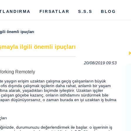
ATLANDIRMA
FIRSATLAR
S.S.S
BLOG
ili önemli ipuçları
ayla ilgili önemli ipuçları
20/08/2019 09:53
rnete yaygın erişim uzaktan çalışma geçiş çalışanların büyük
r. ofis dışında çalışmak işçilerin daha rahat, anlamlı bir yaşam
ına alarak, yaşadıkları biçimde iyileştirir. Uzaktan işçiler
 çalışan göçebe kazanç, onların istihdamını sürdürmek bile
iş yapan düşünüyorsanız, o zaman burada en iyi uzaktan iş bulma
ları
inizde, durumunuzu değerlendirmek ile başlar. o işyerinin iş