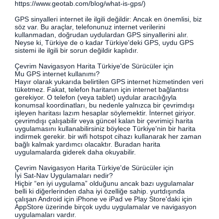
https://www.geotab.com/blog/what-is-gps/)
GPS sinyalleri internet ile ilgili değildir: Ancak en önemlisi, biz
söz var. Bu araçlar, telefonunuz internet verilerini
kullanmadan, doğrudan uydulardan GPS sinyallerini alır.
Neyse ki, Türkiye de o kadar Türkiye'deki GPS, uydu GPS
sistemi ile ilgili bir sorun değildir kaplıdır.
Çevrim Navigasyon Harita Türkiye'de Sürücüler için
Mu GPS internet kullanımı?
Hayır olarak yukarıda belirtilen GPS internet hizmetinden veri
tüketmez. Fakat, telefon haritanın için internet bağlantısı
gerekiyor. O telefon (veya tablet) uydular aracılığıyla
konumsal koordinatları, bu nedenle yalnızca bir çevrimdışı
işleyen haritası lazım hesaplar söylemektir. İnternet giriyor.
çevrimdışı çalışabilir veya güncel kalan bir çevrimiçi harita
uygulamasını kullanabilirsiniz böylece Türkiye'nin bir harita
indirmek gerekir. bir wifi hotspot cihazı kullanarak her zaman
bağlı kalmak yardımcı olacaktır. Buradan harita
uygulamalarda giderek daha okuyabilir.
Çevrim Navigasyon Harita Türkiye'de Sürücüler için
İyi Sat-Nav Uygulamaları nedir?
Hiçbir “en iyi uygulama” olduğunu ancak bazı uygulamalar
belli ki diğerlerinden daha iyi özelliğe sahip. yurtdışında
çalışan Android için iPhone ve iPad ve Play Store'daki için
AppStore üzerinde birçok uydu uygulamalar ve navigasyon
uygulamaları vardır.