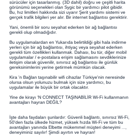
sürücüler için tasarlanmış. (3D dahil) doğru ve çeşitli harita
görünümü seçenekleri olan Sygic bir yardımcı pilot gibidir.
Bu, hız limitleri hakkında sizi uyarır Şerit yardımı sistemi ve
gerçek trafik bilgileri yer alır. Bir internet bağlantısı gerektirir.
Yani, önemli bir soru seyahat ederken bir ağ bağlantısı
gerekli olup olmadığıdır.
Bu uygulamalardan en Yukarıda belirtildiği gibi hala indirme
yerleri için bir ağ bağlantısı, ihtiyaç veya seyahat ederken
gerekli tüm özellikleri kullanmak. Dahası, bu tür, diğer mobil
uygulamalar / e-postalara erişim sağlamasını sevdiklerinize
iletişim olarak güvenilir, sınırsız ağ bağlantısı ile günlük
gereksinimlerini yerine getirmek mümkün olacak.
Kira 'n Bağlan taşınabilir wifi cihazlar Türkiye'nin neresinde
olursa olsun yolunuzu bulmak için size yardımcı, bu
uygulamalar ile büyük bir ortak olacaktır.
Yine de kirayı ‘N CONNECT TAŞINABİLİR Wi-Fi kullanmanın
avantajları hayran DEĞİL?
İşte daha faydaları şunlardır: Güvenli bağlantı, sınırsız Wi-Fi,
50'den fazla ülkede hizmet, yüksek hızda Wi-Fi ve tüm bu
avantajları yanında Elbette mükemmel müşteri deneyimi ...,
deneyiminiz sayılır! Şimdi ayırtın ve hayran!