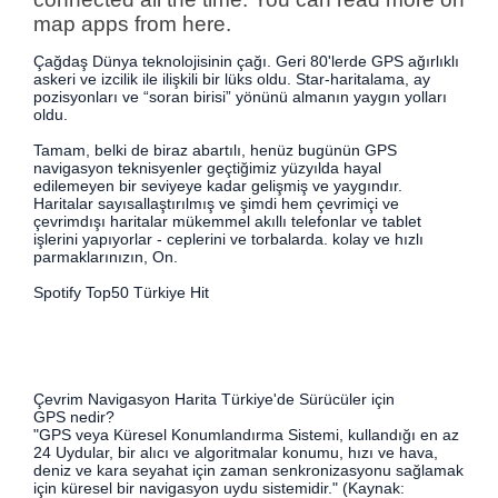
Çağdaş Dünya teknolojisinin çağı. Geri 80'lerde GPS ağırlıklı
askeri ve izcilik ile ilişkili bir lüks oldu. Star-haritalama, ay
pozisyonları ve “soran birisi” yönünü almanın yaygın yolları
oldu.
Tamam, belki de biraz abartılı, henüz bugünün GPS
navigasyon teknisyenler geçtiğimiz yüzyılda hayal
edilemeyen bir seviyeye kadar gelişmiş ve yaygındır.
Haritalar sayısallaştırılmış ve şimdi hem çevrimiçi ve
çevrimdışı haritalar mükemmel akıllı telefonlar ve tablet
işlerini yapıyorlar - ceplerini ve torbalarda. kolay ve hızlı
parmaklarınızın, On.
Spotify Top50 Türkiye Hit
Çevrim Navigasyon Harita Türkiye'de Sürücüler için
GPS nedir?
"GPS veya Küresel Konumlandırma Sistemi, kullandığı en az
24 Uydular, bir alıcı ve algoritmalar konumu, hızı ve hava,
deniz ve kara seyahat için zaman senkronizasyonu sağlamak
için küresel bir navigasyon uydu sistemidir." (Kaynak: