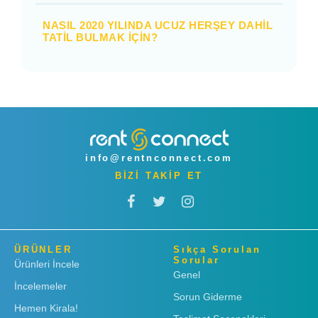
NASIL 2020 YILINDA UCUZ HERŞEY DAHIL
TATIL BULMAK IÇIN?
info@rentnconnect.com
BİZİ TAKİP ET
ÜRÜNLER
Sıkça Sorulan
Sorular
Ürünleri İncele
Genel
İncelemeler
Sorun Giderme
Hemen Kirala!