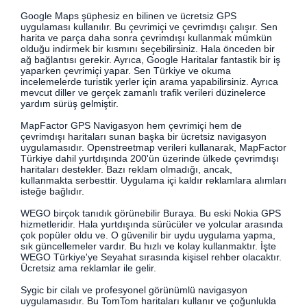
Google Maps şüphesiz en bilinen ve ücretsiz GPS
uygulaması kullanılır. Bu çevrimiçi ve çevrimdışı çalışır. Sen
harita ve parça daha sonra çevrimdışı kullanmak mümkün
olduğu indirmek bir kısmını seçebilirsiniz. Hala önceden bir
ağ bağlantısı gerekir. Ayrıca, Google Haritalar fantastik bir iş
yaparken çevrimiçi yapar. Sen Türkiye ve okuma
incelemelerde turistik yerler için arama yapabilirsiniz. Ayrıca
mevcut diller ve gerçek zamanlı trafik verileri düzinelerce
yardım sürüş gelmiştir.
MapFactor GPS Navigasyon hem çevrimiçi hem de
çevrimdışı haritaları sunan başka bir ücretsiz navigasyon
uygulamasıdır. Openstreetmap verileri kullanarak, MapFactor
Türkiye dahil yurtdışında 200'ün üzerinde ülkede çevrimdışı
haritaları destekler. Bazı reklam olmadığı, ancak,
kullanmakta serbesttir. Uygulama içi kaldır reklamlara alımları
isteğe bağlıdır.
WEGO birçok tanıdık görünebilir Buraya. Bu eski Nokia GPS
hizmetleridir. Hala yurtdışında sürücüler ve yolcular arasında
çok popüler oldu ve. O güvenilir bir uydu uygulama yapma,
sık güncellemeler vardır. Bu hızlı ve kolay kullanmaktır. İşte
WEGO Türkiye'ye Seyahat sırasında kişisel rehber olacaktır.
Ücretsiz ama reklamlar ile gelir.
Sygic bir cilalı ve profesyonel görünümlü navigasyon
uygulamasıdır. Bu TomTom haritaları kullanır ve çoğunlukla