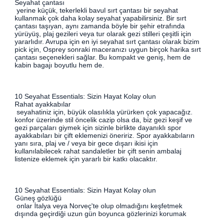
Seyahat çantası
yerine küçük, tekerlekli bavul sırt çantası bir seyahat
kullanmak çok daha kolay seyahat yapabilirsiniz. Bir sırt
çantası taşıyan, aynı zamanda böyle bir şehir etrafında
yürüyüş, plaj gezileri veya tur olarak gezi stilleri çeşitli için
yararlıdır. Avrupa için en iyi seyahat sırt çantası olarak bizim
pick için, Osprey sonraki maceranızı uygun birçok harika sırt
çantası seçenekleri sağlar. Bu kompakt ve geniş, hem de
kabin bagajı boyutlu hem de.
10 Seyahat Essentials: Sizin Hayat Kolay olun
Rahat ayakkabılar
seyahatiniz için, büyük olasılıkla yürürken çok yapacağız.
konfor üzerinde stil öncelik cazip olsa da, biz gezi keşif ve
gezi parçaları giymek için sizinle birlikte dayanıklı spor
ayakkabıları bir çift eklemenizi öneririz. Spor ayakkabıların
yanı sıra, plaj ve / veya bir gece dışarı ikisi için
kullanılabilecek rahat sandaletler bir çift senin ambalaj
listenize eklemek için yararlı bir katkı olacaktır.
10 Seyahat Essentials: Sizin Hayat Kolay olun
Güneş gözlüğü
onlar İtalya veya Norveç'te olup olmadığını keşfetmek
dışında geçirdiği uzun gün boyunca gözlerinizi korumak