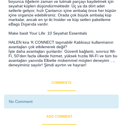
boyunca öğelerin zaman ve tutmak parçayı kaydetmek için
seyahat küpleri düşündürmektedir. Üç ya da dört adet
setlerle geliyor, hızlı Çantanızı içine ambalaj önce her küpün
içine organize edebilirsiniz. Orada çok büyük ambalaj küp
markalar, ancak en iyi iki Insider ve küp setleri paketleme
eBags Dışarıda vardır.
Make basit Your Life: 10 Seyahat Essentials
HALEN kira ‘K CONNECT taşınabilir Kablosuz kullanmanın
avantajları çok etkilenerek değil?
İşte daha avantajları şunlardır: Güvenli bağlantı, sınırsız Wi-
Fi, 50'den fazla ülkede hizmet, yüksek hızda Wi-Fi ve tüm bu
avantajları yanında Elbette mükemmel müşteri deneyimi ...,
deneyiminiz sayılır! Şimdi ayırtın ve hayran!
COMMENTS
No Comment
ADD COMMENT