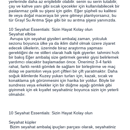
yerlerinde daha az erişilebilir olabilir. senin su serin tutabilir,
çay ve kahve yanı gibi sıcak içecekler için kullanılabilecek bir
paslanmaz çelik su şişesi için gidin. Eğer şüpheli su kalitesi
ile veya doğal maceraya bir yere gitmeyi planlıyorsanız, bu
tür Grayl Su Arıtma Şişe gibi bir su arıtma şişesi yanınızda.
10 Seyahat Essentials: Sizin Hayat Kolay olun
Seyahat elbise
Avrupa için seyahat giysileri ambalaj zaman, yolculuk
sezonu boyunca ülke ya da iklim dahil olmak üzere ziyaret
edecek ülkelerin, üzerinde biraz araştırma yapması
gerektiğini de ne stilleri olarak halk tipik giyerler. tahmini hızlı
bir bakış Eğer ambalaj size getirmek gerekir giysi belirlemek
yardımcı olacaktır başlamadan önce. Önerimiz 3-4 farklı
rahat, farklı renkli gömlek ile sağlam bir birleştirme ve maç
dolap ve pantolon veya şort çiftleri bir çift yaratmaktır. Daha
soğuk iklimlerde Kuzey yukarı turları için, kazak, sıcak ve
konaklama şık görünmesini için harika bir yoldur. Böyle bir
sundress veya erkekler için bir düğme aşağı gömlek gibi
giyinmek için ek kıyafet seyahatiniz boyunca sizin için yeterli
olmalıdır.
10 Seyahat Essentials: Sizin Hayat Kolay olun
Seyahat küpler
Bizim seyahat ambalaj ipuçları parçası olarak, seyahatiniz