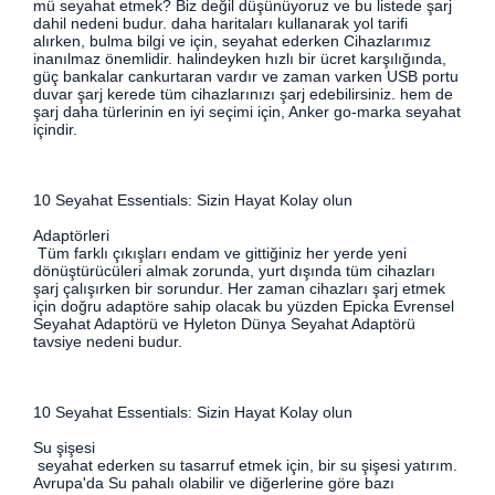
mü seyahat etmek? Biz değil düşünüyoruz ve bu listede şarj
dahil nedeni budur. daha haritaları kullanarak yol tarifi
alırken, bulma bilgi ve için, seyahat ederken Cihazlarımız
inanılmaz önemlidir. halindeyken hızlı bir ücret karşılığında,
güç bankalar cankurtaran vardır ve zaman varken USB portu
duvar şarj kerede tüm cihazlarınızı şarj edebilirsiniz. hem de
şarj daha türlerinin en iyi seçimi için, Anker go-marka seyahat
içindir.
10 Seyahat Essentials: Sizin Hayat Kolay olun
Adaptörleri
Tüm farklı çıkışları endam ve gittiğiniz her yerde yeni
dönüştürücüleri almak zorunda, yurt dışında tüm cihazları
şarj çalışırken bir sorundur. Her zaman cihazları şarj etmek
için doğru adaptöre sahip olacak bu yüzden Epicka Evrensel
Seyahat Adaptörü ve Hyleton Dünya Seyahat Adaptörü
tavsiye nedeni budur.
10 Seyahat Essentials: Sizin Hayat Kolay olun
Su şişesi
seyahat ederken su tasarruf etmek için, bir su şişesi yatırım.
Avrupa'da Su pahalı olabilir ve diğerlerine göre bazı