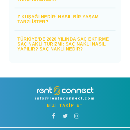
Z KUŞAĞI NEDIR: NASIL BIR YAŞAM
TARZI İSTER?
TÜRKIYE'DE 2020 YILINDA SAÇ EKTIRME
SAÇ NAKLI TURIZMI: SAÇ NAKLI NASIL
YAPILIR? SAÇ NAKLI NEDIR?
info@rentnconnect.com
BİZİ TAKİP ET