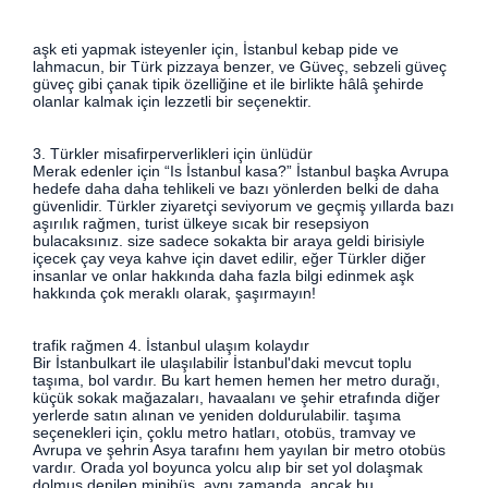
aşk eti yapmak isteyenler için, İstanbul kebap pide ve
lahmacun, bir Türk pizzaya benzer, ve Güveç, sebzeli güveç
güveç gibi çanak tipik özelliğine et ile birlikte hâlâ şehirde
olanlar kalmak için lezzetli bir seçenektir.
3. Türkler misafirperverlikleri için ünlüdür
Merak edenler için “Is İstanbul kasa?” İstanbul başka Avrupa
hedefe daha daha tehlikeli ve bazı yönlerden belki de daha
güvenlidir. Türkler ziyaretçi seviyorum ve geçmiş yıllarda bazı
aşırılık rağmen, turist ülkeye sıcak bir resepsiyon
bulacaksınız. size sadece sokakta bir araya geldi birisiyle
içecek çay veya kahve için davet edilir, eğer Türkler diğer
insanlar ve onlar hakkında daha fazla bilgi edinmek aşk
hakkında çok meraklı olarak, şaşırmayın!
trafik rağmen 4. İstanbul ulaşım kolaydır
Bir İstanbulkart ile ulaşılabilir İstanbul'daki mevcut toplu
taşıma, bol vardır. Bu kart hemen hemen her metro durağı,
küçük sokak mağazaları, havaalanı ve şehir etrafında diğer
yerlerde satın alınan ve yeniden doldurulabilir. taşıma
seçenekleri için, çoklu metro hatları, otobüs, tramvay ve
Avrupa ve şehrin Asya tarafını hem yayılan bir metro otobüs
vardır. Orada yol boyunca yolcu alıp bir set yol dolaşmak
dolmuş denilen minibüs, aynı zamanda, ancak bu