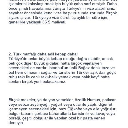
işlemlerini kolaylaştırmak için büyük çaba sarf etmiştir. Daha
önce şimdi havaalanına varışta Türkiye'nin vize alabilirsiniz
seyahat öncesinde kendi vize başvurusunda zorunda Birçok
ziyaretçi var. Türkiye'ye vize ücreti üç aylık bir süre için,
genellikle yaklaşık 35 $ maliyeti.
2. Türk mutfağı daha adil kebap daha!
Türkiye'de onlar büyük kebap olduğu doğru olabilir, ancak
pek çok diğer büyük gıdalar, hatta birçok vejetaryen
seçenekleri de vardır. İstanbul'un ünlü Boğaz deniz taze ve
bol hem olmasını sağlar ve turistlerin Türkler aşık dair güçlü
ruhu rakı ile canlı rakı-balik yemek veya balık keyfi hafta
sonları birçok yerli bulacaksınız.
Birçok mezeler, ya da yan yemekler, özellik Humus, patlıcan
veya sebze zeytinyağı, yoğurt veya otlar ile yaptı. diğer et
içermeyen seçenekleri için, bazı Çiğköfte veya elle yoğrulur
bulgur tabanlı çorbası baharatlarla karıştırılır ve lavaş veya
böreği, çeşitli dolgular ile yapılan özel bir pasta yenen
deneyin.