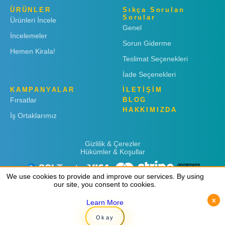
ÜRÜNLER
Sıkça Sorulan
Sorular
Ürünleri İncele
Genel
İncelemeler
Sorun Giderme
Hemen Kirala!
Teslimat Seçenekleri
İade Seçenekleri
KAMPANYALAR
İLETİŞİM
Fırsatlar
BLOG
HAKKIMIZDA
İş Ortaklarımız
Gizlilik & Çerezler
Hükümler & Koşullar
We use cookies to provide and improve our services. By using
We use cookies to provide and improve our services. By using
our site, you consent to cookies.
our site, you consent to cookies.
x
x
Learn More
Learn More
Copyright © 2019
Rent 'n Connect
Okay
Okay