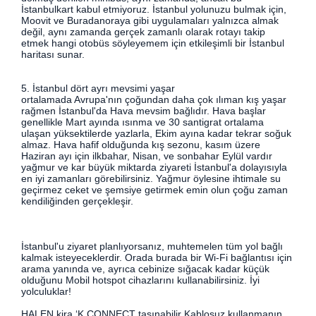
İstanbulkart kabul etmiyoruz. İstanbul yolunuzu bulmak için,
Moovit ve Buradanoraya gibi uygulamaları yalnızca almak
değil, aynı zamanda gerçek zamanlı olarak rotayı takip
etmek hangi otobüs söyleyemem için etkileşimli bir İstanbul
haritası sunar.
5. İstanbul dört ayrı mevsimi yaşar
ortalamada Avrupa'nın çoğundan daha çok ılıman kış yaşar
rağmen İstanbul'da Hava mevsim bağlıdır. Hava başlar
genellikle Mart ayında ısınma ve 30 santigrat ortalama
ulaşan yüksektilerde yazlarla, Ekim ayına kadar tekrar soğuk
almaz. Hava hafif olduğunda kış sezonu, kasım üzere
Haziran ayı için ilkbahar, Nisan, ve sonbahar Eylül vardır
yağmur ve kar büyük miktarda ziyareti İstanbul'a dolayısıyla
en iyi zamanları görebilirsiniz. Yağmur öylesine ihtimale su
geçirmez ceket ve şemsiye getirmek emin olun çoğu zaman
kendiliğinden gerçekleşir.
İstanbul'u ziyaret planlıyorsanız, muhtemelen tüm yol bağlı
kalmak isteyeceklerdir. Orada burada bir Wi-Fi bağlantısı için
arama yanında ve, ayrıca cebinize sığacak kadar küçük
olduğunu Mobil hotspot cihazlarını kullanabilirsiniz. İyi
yolculuklar!
HALEN kira ‘K CONNECT taşınabilir Kablosuz kullanmanın