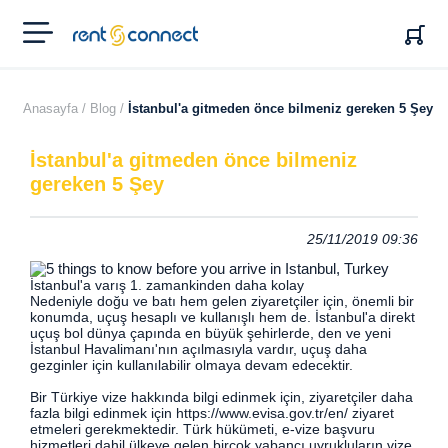
RENT'N
CONNECT
Anasayfa /
Blog /
İstanbul'a gitmeden önce bilmeniz gereken 5 Şey
İstanbul'a gitmeden önce bilmeniz
gereken 5 Şey
25/11/2019 09:36
İstanbul'a varış 1. zamankinden daha kolay
Nedeniyle doğu ve batı hem gelen ziyaretçiler için, önemli bir
konumda, uçuş hesaplı ve kullanışlı hem de. İstanbul'a direkt
uçuş bol dünya çapında en büyük şehirlerde,
den ve yeni
İstanbul Havalimanı'nın açılmasıyla vardır, uçuş daha
gezginler için kullanılabilir olmaya devam edecektir.
Bir Türkiye vize hakkında bilgi edinmek için, ziyaretçiler daha
fazla bilgi edinmek için https://www.evisa.gov.tr/en/ ziyaret
etmeleri gerekmektedir. Türk hükümeti, e-vize başvuru
hizmetleri dahil ülkeye gelen birçok yabancı uyrukluların vize