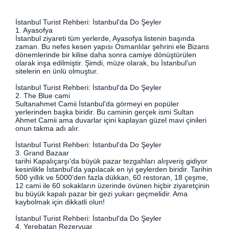
İstanbul Turist Rehberi: İstanbul'da Do Şeyler
1. Ayasofya
İstanbul ziyareti tüm yerlerde, Ayasofya listenin başında
zaman. Bu nefes kesen yapısı Osmanlılar şehrini ele Bizans
dönemlerinde bir kilise daha sonra camiye dönüştürülen
olarak inşa edilmiştir. Şimdi, müze olarak, bu İstanbul'un
sitelerin en ünlü olmuştur.
İstanbul Turist Rehberi: İstanbul'da Do Şeyler
2. The Blue cami
Sultanahmet Camii İstanbul'da görmeyi en popüler
yerlerinden başka biridir. Bu caminin gerçek ismi Sultan
Ahmet Camii ama duvarlar içini kaplayan güzel mavi çinileri
onun takma adı alır.
İstanbul Turist Rehberi: İstanbul'da Do Şeyler
3. Grand Bazaar
tarihi Kapalıçarşı'da büyük pazar tezgahları alışveriş gidiyor
kesinlikle İstanbul'da yapılacak en iyi şeylerden biridir. Tarihin
500 yıllık ve 5000'den fazla dükkan, 60 restoran, 18 çeşme,
12 cami ile 60 sokakların üzerinde övünen hiçbir ziyaretçinin
bu büyük kapalı pazar bir gezi yukarı geçmelidir. Ama
kaybolmak için dikkatli olun!
İstanbul Turist Rehberi: İstanbul'da Do Şeyler
4. Yerebatan Rezervuar