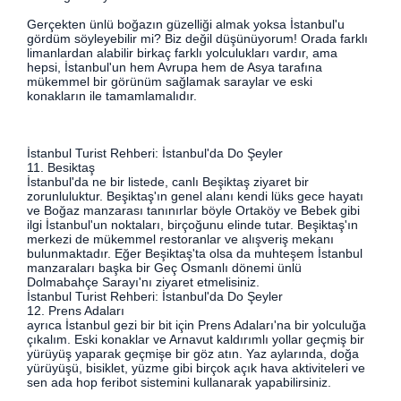
Gerçekten ünlü boğazın güzelliği almak yoksa İstanbul'u
gördüm söyleyebilir mi? Biz değil düşünüyorum! Orada farklı
limanlardan alabilir birkaç farklı yolculukları vardır, ama
hepsi, İstanbul'un hem Avrupa hem de Asya tarafına
mükemmel bir görünüm sağlamak saraylar ve eski
konakların ile tamamlamalıdır.
İstanbul Turist Rehberi: İstanbul'da Do Şeyler
11. Besiktaş
İstanbul'da ne bir listede, canlı Beşiktaş ziyaret bir
zorunluluktur. Beşiktaş'ın genel alanı kendi lüks gece hayatı
ve Boğaz manzarası tanınırlar böyle Ortaköy ve Bebek gibi
ilgi İstanbul'un noktaları, birçoğunu elinde tutar. Beşiktaş'ın
merkezi de mükemmel restoranlar ve alışveriş mekanı
bulunmaktadır. Eğer Beşiktaş'ta olsa da muhteşem İstanbul
manzaraları başka bir Geç Osmanlı dönemi ünlü
Dolmabahçe Sarayı'nı ziyaret etmelisiniz.
İstanbul Turist Rehberi: İstanbul'da Do Şeyler
12. Prens Adaları
ayrıca İstanbul gezi bir bit için Prens Adaları'na bir yolculuğa
çıkalım. Eski konaklar ve Arnavut kaldırımlı yollar geçmiş bir
yürüyüş yaparak geçmişe bir göz atın. Yaz aylarında, doğa
yürüyüşü, bisiklet, yüzme gibi birçok açık hava aktiviteleri ve
sen ada hop feribot sistemini kullanarak yapabilirsiniz.