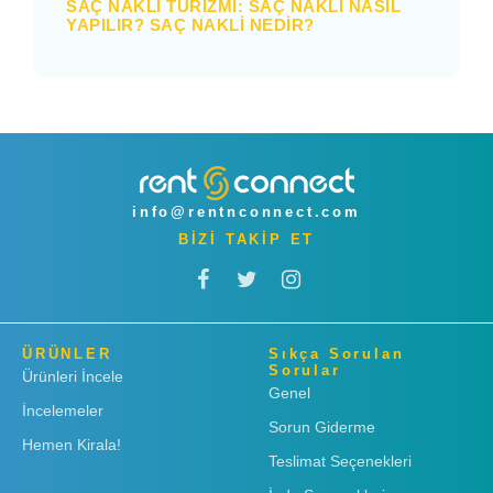
SAÇ NAKLI TURIZMI: SAÇ NAKLI NASIL
YAPILIR? SAÇ NAKLI NEDIR?
info@rentnconnect.com
BİZİ TAKİP ET
ÜRÜNLER
Sıkça Sorulan
Sorular
Ürünleri İncele
Genel
İncelemeler
Sorun Giderme
Hemen Kirala!
Teslimat Seçenekleri