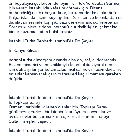
en büyüleyici şeylerden deneyimi için tek Yerebatan Sarnıcı
için yeraltı İstanbul'da kafasını görmek için. Bizans
mühendisliğinin bir başarıdırlar, bu kemerler kez İstanbul'a
Bulgaristan'dan içme suyu getirdi. Sarnıcın ve kolonlardan su
damlayan sesinde loş ışık, bazı deneyim ancak, Yerebatan
Sarnıcı kuşkusuz daha İstanbul'un turistik ilgisini çekmekte
biridir huzursuz eden bulabilirsiniz.
İstanbul Turist Rehberi: İstanbul'da Do Şeyler
5. Kariye Kilisesi
normal turist güzergahı dışında olsa da, saf, el değmemiş
Bizans mimarisi ve mozaikleriyle İstanbul'da ziyaret etmek
için daha iyi bir yer bulamazlar. İncil sahneleri tasvir duvar ve
tavanlar kapsayacak çarpıcı freskleri kaçırılmaması gereken
değildir.
İstanbul Turist Rehberi: İstanbul'da Do Şeyler
6. Topkapı Sarayı
Osmanlı tarihinin ilgilenen olanlar için, Topkapı Sarayı
görülmesi gereken bir İstanbul'dur. Ayrıca pavyonlar ve
avlular evler bu çarpıcı karmaşık, rezil ‘Harem’, nereye
Sultan'ın eşleri yaşadı.
İstanbul Turist Rehberi: İstanbul'da Do Şeyler