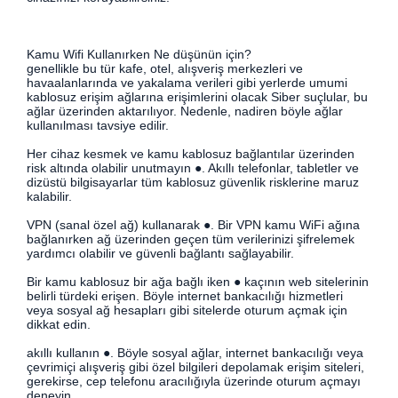
Kamu Wifi Kullanırken Ne düşünün için?
genellikle bu tür kafe, otel, alışveriş merkezleri ve
havaalanlarında ve yakalama verileri gibi yerlerde umumi
kablosuz erişim ağlarına erişimlerini olacak Siber suçlular, bu
ağlar üzerinden aktarılıyor. Nedenle, nadiren böyle ağlar
kullanılması tavsiye edilir.
Her cihaz kesmek ve kamu kablosuz bağlantılar üzerinden
risk altında olabilir unutmayın ●. Akıllı telefonlar, tabletler ve
dizüstü bilgisayarlar tüm kablosuz güvenlik risklerine maruz
kalabilir.
VPN (sanal özel ağ) kullanarak ●. Bir VPN kamu WiFi ağına
bağlanırken ağ üzerinden geçen tüm verilerinizi şifrelemek
yardımcı olabilir ve güvenli bağlantı sağlayabilir.
Bir kamu kablosuz bir ağa bağlı iken ● kaçının web sitelerinin
belirli türdeki erişen. Böyle internet bankacılığı hizmetleri
veya sosyal ağ hesapları gibi sitelerde oturum açmak için
dikkat edin.
akıllı kullanın ●. Böyle sosyal ağlar, internet bankacılığı veya
çevrimiçi alışveriş gibi özel bilgileri depolamak erişim siteleri,
gerekirse, cep telefonu aracılığıyla üzerinde oturum açmayı
deneyin.