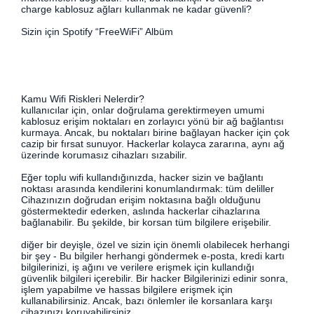
charge kablosuz ağları kullanmak ne kadar güvenli?
Sizin için Spotify “FreeWiFi” Albüm
Kamu Wifi Riskleri Nelerdir?
kullanıcılar için, onlar doğrulama gerektirmeyen umumi
kablosuz erişim noktaları en zorlayıcı yönü bir ağ bağlantısı
kurmaya. Ancak, bu noktaları birine bağlayan hacker için çok
cazip bir fırsat sunuyor. Hackerlar kolayca zararına, aynı ağ
üzerinde korumasız cihazları sızabilir.
Eğer toplu wifi kullandığınızda, hacker sizin ve bağlantı
noktası arasında kendilerini konumlandırmak: tüm deliller
Cihazınızın doğrudan erişim noktasına bağlı olduğunu
göstermektedir ederken, aslında hackerlar cihazlarına
bağlanabilir. Bu şekilde, bir korsan tüm bilgilere erişebilir.
diğer bir deyişle, özel ve sizin için önemli olabilecek herhangi
bir şey - Bu bilgiler herhangi göndermek e-posta, kredi kartı
bilgilerinizi, iş ağını ve verilere erişmek için kullandığı
güvenlik bilgileri içerebilir. Bir hacker Bilgilerinizi edinir sonra,
işlem yapabilme ve hassas bilgilere erişmek için
kullanabilirsiniz. Ancak, bazı önlemler ile korsanlara karşı
cihazınızı koruyabilirsiniz.