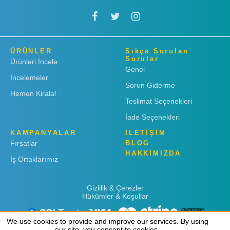
ÜRÜNLER
Sıkça Sorulan
Sorular
Ürünleri İncele
Genel
İncelemeler
Sorun Giderme
Hemen Kirala!
Teslimat Seçenekleri
İade Seçenekleri
KAMPANYALAR
İLETİŞİM
Fırsatlar
BLOG
HAKKIMIZDA
İş Ortaklarımız
Gizlilik & Çerezler
Hükümler & Koşullar
We use cookies to provide and improve our services. By using
We use cookies to provide and improve our services. By using
our site, you consent to cookies.
our site, you consent to cookies.