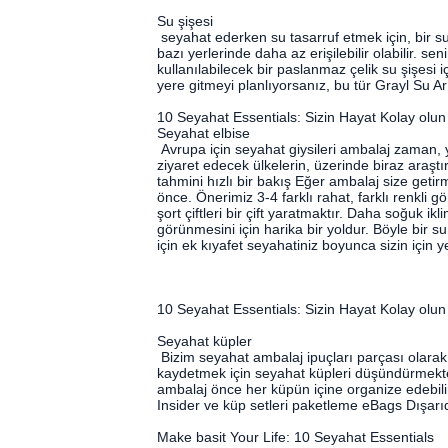
Su şişesi
seyahat ederken su tasarruf etmek için, bir su 
bazı yerlerinde daha az erişilebilir olabilir. sen
kullanılabilecek bir paslanmaz çelik su şişesi i
yere gitmeyi planlıyorsanız, bu tür Grayl Su Ar
10 Seyahat Essentials: Sizin Hayat Kolay olun
Seyahat elbise
Avrupa için seyahat giysileri ambalaj zaman, 
ziyaret edecek ülkelerin, üzerinde biraz araştır
tahmini hızlı bir bakış Eğer ambalaj size geti
önce. Önerimiz 3-4 farklı rahat, farklı renkli 
şort çiftleri bir çift yaratmaktır. Daha soğuk i
görünmesini için harika bir yoldur. Böyle bir 
için ek kıyafet seyahatiniz boyunca sizin için ye
10 Seyahat Essentials: Sizin Hayat Kolay olun
Seyahat küpler
Bizim seyahat ambalaj ipuçları parçası olara
kaydetmek için seyahat küpleri düşündürmektedi
ambalaj önce her küpün içine organize edebili
Insider ve küp setleri paketleme eBags Dışarıd
Make basit Your Life: 10 Seyahat Essentials