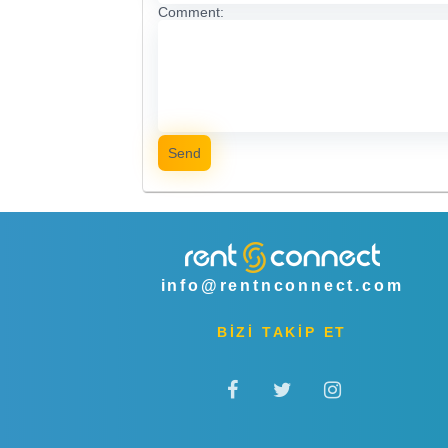
Comment:
Send
info@rentnconnect.com
BİZİ TAKİP ET