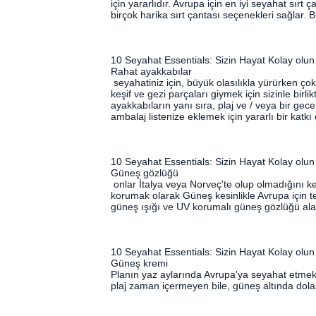
için yararlıdır. Avrupa için en iyi seyahat sırt
birçok harika sırt çantası seçenekleri sağlar
10 Seyahat Essentials: Sizin Hayat Kolay olun
Rahat ayakkabılar
seyahatiniz için, büyük olasılıkla yürürken çok
keşif ve gezi parçaları giymek için sizinle birli
ayakkabıların yanı sıra, plaj ve / veya bir gece d
ambalaj listenize eklemek için yararlı bir katkı 
10 Seyahat Essentials: Sizin Hayat Kolay olun
Güneş gözlüğü
onlar İtalya veya Norveç'te olup olmadığını k
korumak olarak Güneş kesinlikle Avrupa için temel
güneş ışığı ve UV korumalı güneş gözlüğü alar
10 Seyahat Essentials: Sizin Hayat Kolay olun
Güneş kremi
Planın yaz aylarında Avrupa'ya seyahat etmek i
plaj zaman içermeyen bile, güneş altında dolaşıy