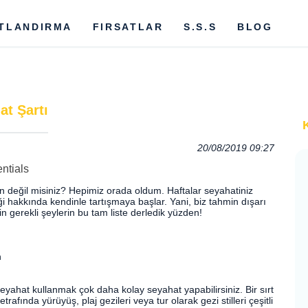
ATLANDIRMA
FIRSATLAR
S.S.S
BLOG
at Şartı
20/08/2019 09:27
in değil misiniz? Hepimiz orada oldum. Haftalar seyahatiniz
ği hakkında kendinle tartışmaya başlar. Yani, biz tahmin dışarı
çin gerekli şeylerin bu tam liste derledik yüzden!
n
 seyahat kullanmak çok daha kolay seyahat yapabilirsiniz. Bir sırt
afında yürüyüş, plaj gezileri veya tur olarak gezi stilleri çeşitli