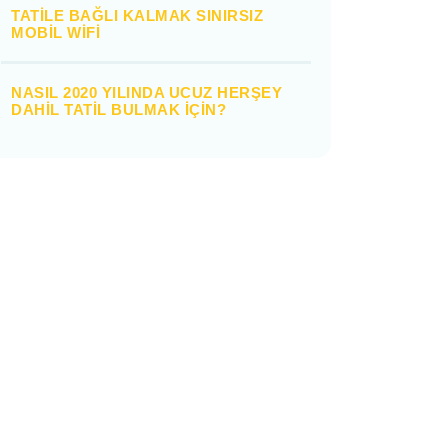
TATILE BAĞLI KALMAK SINIRSIZ
MOBIL WIFI
NASIL 2020 YILINDA UCUZ HERŞEY
DAHIL TATIL BULMAK IÇIN?