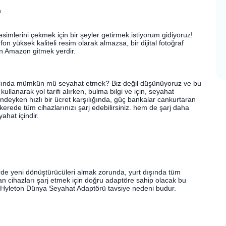
n
simlerini çekmek için bir şeyler getirmek istiyorum gidiyoruz!
fon yüksek kaliteli resim olarak almazsa, bir dijital fotoğraf
in Amazon gitmek yerdir.
ılında mümkün mü seyahat etmek? Biz değil düşünüyoruz ve bu
kullanarak yol tarifi alırken, bulma bilgi ve için, seyahat
ndeyken hızlı bir ücret karşılığında, güç bankalar cankurtaran
erede tüm cihazlarınızı şarj edebilirsiniz. hem de şarj daha
ahat içindir.
erde yeni dönüştürücüleri almak zorunda, yurt dışında tüm
man cihazları şarj etmek için doğru adaptöre sahip olacak bu
Hyleton Dünya Seyahat Adaptörü tavsiye nedeni budur.