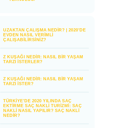
UZAKTAN ÇALIŞMA NEDIR? | 2020'DE
EVDEN NASIL VERIMLI
ÇALIŞABILIRSINIZ?
Z KUŞAĞI NEDIR: NASIL BIR YAŞAM
TARZI İSTERLER?
Z KUŞAĞI NEDIR: NASIL BIR YAŞAM
TARZI İSTER?
TÜRKIYE'DE 2020 YILINDA SAÇ
EKTIRME SAÇ NAKLI TURIZMI: SAÇ
NAKLI NASIL YAPILIR? SAÇ NAKLI
NEDIR?