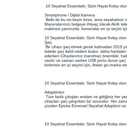
10 Seyahat Essentials: Sizin Hayat Kolay olu
Smartphone / Dijital Kamera
Belki de bu no-beyin biraz, ama seyahatiniz re
Maceralarınızı belgeye ihtiyaç olarak Akıllı tele
makinesi yanınızda. kameralar en iyi seçim iç
10 Seyahat Essentials: Sizin Hayat Kolay olun
Şarj
Bir cihazı şarj etmek gerek kalmadan 2019 y
listede şarj dahil nedeni budur. daha haritaları 
ederken Cihazlarımız inanılmaz önemlidir. hali
vardır ve zaman varken USB portu duvar şarj k
türlerinin en iyi seçimi için, Anker go-marka sey
10 Seyahat Essentials: Sizin Hayat Kolay olun
Adaptörleri
Tüm farklı çıkışları endam ve gittiğiniz her y
cihazları şarj çalışırken bir sorundur. Her za
yüzden Epicka Evrensel Seyahat Adaptörü ve 
10 Seyahat Essentials: Sizin Hayat Kolay olun