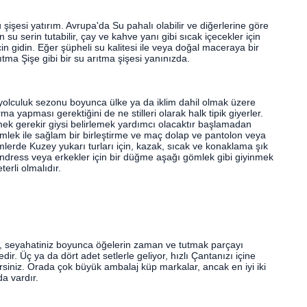
şişesi yatırım. Avrupa'da Su pahalı olabilir ve diğerlerine göre
in su serin tutabilir, çay ve kahve yanı gibi sıcak içecekler için
çin gidin. Eğer şüpheli su kalitesi ile veya doğal maceraya bir
ıtma Şişe gibi bir su arıtma şişesi yanınızda.
yolculuk sezonu boyunca ülke ya da iklim dahil olmak üzere
ma yapması gerektiğini de ne stilleri olarak halk tipik giyerler.
rmek gerekir giysi belirlemek yardımcı olacaktır başlamadan
gömlek ile sağlam bir birleştirme ve maç dolap ve pantolon veya
klimlerde Kuzey yukarı turları için, kazak, sıcak ve konaklama şık
sundress veya erkekler için bir düğme aşağı gömlek gibi giyinmek
terli olmalıdır.
k, seyahatiniz boyunca öğelerin zaman ve tutmak parçayı
r. Üç ya da dört adet setlerle geliyor, hızlı Çantanızı içine
rsiniz. Orada çok büyük ambalaj küp markalar, ancak en iyi iki
a vardır.