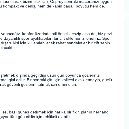
 çantası olarak bizim pick için, Osprey sonraki maceranızı uygun
. Bu kompakt ve geniş, hem de kabin bagajı boyutlu hem de.
 yapacağız. konfor üzerinde stil öncelik cazip olsa da, biz gezi
kte dayanıklı spor ayakkabıları bir çift eklemenizi öneririz. Spor
ışarı ikisi için kullanılabilecek rahat sandaletler bir çift senin
olacaktır.
eşfetmek dışında geçirdiği uzun gün boyunca gözlerinizi
 gitti edilir. Bir sonraki çifti için kalitesi eksik etmeyin, güçlü
ak güvenli gözlerini tutmak için emin olun.
se, bazı güneş getirmek için harika bir fikir. planın herhangi
or tüm gün cildin için tehlikeli olabilir.