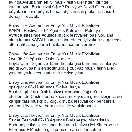
ayında Avrupa'nın en iyi müzik festivallerinden birinde
kaçırmayın. Bu festival A $ AP Rocky ve David Guetta gibi
büyük isimlerle büyük bir sanatçısını sahip olan rakipsiz bir
deneyim olacak.
Enjoy Life: Avrupa'nın En İyi Yaz Müzik Etkinlikleri
KAPALI Festivali 2-04 Ağustos Katowice, Polonya
Avrupa listesinde Ağustos müzik festivalleri başlıyor, ana
akım kapalı KAPALI sonları sahnede en iyi yukarı ve gelecek
alternatif sanatçıların bazılarına sahne vermek.
Enjoy Life: Avrupa'nın En İyi Yaz Müzik Etkinlikleri
Oya 06-10 Ağustos Oslo, Norveç
Böyle Cure, Sigrid ve Tame Impala gibi tanınmış isimler yer
aldığı Avrupa'nın en soğutulmuş out yaz müzik festivalleri
yaşamaya kuzeye kadar bir geziye çıkın.
Enjoy Life: Avrupa'nın En İyi Yaz Müzik Etkinlikleri
Ypsigrock 08-11 Ağustos Sicilya, İtalya
Bu dört günlük müzik festivali Madonie Dağları'nın
eteklerinde Castelbuono küçük bir köy olan gerçekleşir. Canlı
karışık tarz müziği bu küçük müzik festivali çok benzersiz
yapım, köy kale ve barok kilise ile yankılanacak.
Enjoy Life: Avrupa'nın En İyi Yaz Müzik Etkinlikleri
Sziget Festivali 07-13 Ağustos Budapeşte, Macaristan
Budapeşte ikonik kentinde bulunan festivali Ed Sheeran ve
Florence + Machine gibi popüler sanatçılar sahne