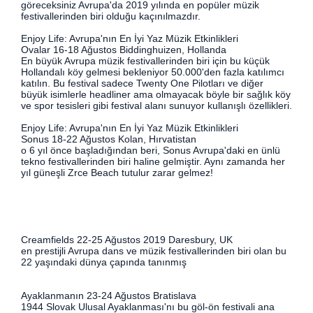
göreceksiniz Avrupa'da 2019 yılında en popüler müzik
festivallerinden biri olduğu kaçınılmazdır.
Enjoy Life: Avrupa'nın En İyi Yaz Müzik Etkinlikleri
Ovalar 16-18 Ağustos Biddinghuizen, Hollanda
En büyük Avrupa müzik festivallerinden biri için bu küçük
Hollandalı köy gelmesi bekleniyor 50.000'den fazla katılımcı
katılın. Bu festival sadece Twenty One Pilotları ve diğer
büyük isimlerle headliner ama olmayacak böyle bir sağlık köy
ve spor tesisleri gibi festival alanı sunuyor kullanışlı özellikleri.
Enjoy Life: Avrupa'nın En İyi Yaz Müzik Etkinlikleri
Sonus 18-22 Ağustos Kolan, Hırvatistan
o 6 yıl önce başladığından beri, Sonus Avrupa'daki en ünlü
tekno festivallerinden biri haline gelmiştir. Aynı zamanda her
yıl güneşli Zrce Beach tutulur zarar gelmez!
Creamfields 22-25 Ağustos 2019 Daresbury, UK
en prestijli Avrupa dans ve müzik festivallerinden biri olan bu
22 yaşındaki dünya çapında tanınmış
Ayaklanmanın 23-24 Ağustos Bratislava
1944 Slovak Ulusal Ayaklanması'nı bu göl-ön festivali ana