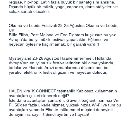
reggae, hip-hop, Latin fazla büyük bir sanatçısını anısına.
Dışında büyük bir müzik, yoga, capoeira, dans atölyeleri ve
sokak sanatı olacaktır.
Okuma ve Leeds Festivali 23-25 ​​Ağustos Okuma ve Leeds,
UK
Billie Eilish, Post Malone ve Foo Fighters kuşkusuz bu yaz
Avrupa'da bu iyi müzik festivali yapacaktır. Eğlence ve
heyecan öylesine kaçırmamak, bir garanti vardır!
Mysteryland 23-26 Ağustos Haarlemmermeer, Hollanda
Avrupa'nın en iyi müzik festivallerinden biri olma yolunda,
tarlalar ve Floriade Arazi ormanlarında düzenlenen bu
yaratıcı elektronik festivali gizem ve heyecan doludur.
HALEN kira ‘K CONNECT taşınabilir Kablosuz kullanmanın
avantajları çok etkilenerek değil?
İşte daha avantajları şunlardır: Güvenli bağlantı, sınırsız Wi-
Fi, 50'den fazla ülkede hizmet, yüksek hızda Wi-Fi ve tüm bu
avantajları yanında Elbette mükemmel müşteri deneyimi ...,
deneyiminiz sayılır! Şimdi ayırtın ve hayran!