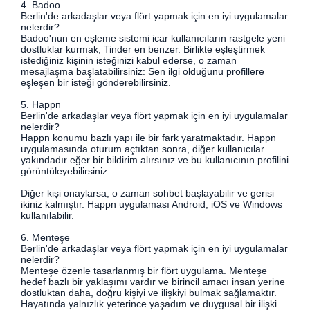
4. Badoo
Berlin'de arkadaşlar veya flört yapmak için en iyi uygulamalar
nelerdir?
Badoo'nun en eşleme sistemi icar kullanıcıların rastgele yeni
dostluklar kurmak, Tinder en benzer. Birlikte eşleştirmek
istediğiniz kişinin isteğinizi kabul ederse, o zaman
mesajlaşma başlatabilirsiniz: Sen ilgi olduğunu profillere
eşleşen bir isteği gönderebilirsiniz.
5. Happn
Berlin'de arkadaşlar veya flört yapmak için en iyi uygulamalar
nelerdir?
Happn konumu bazlı yapı ile bir fark yaratmaktadır. Happn
uygulamasında oturum açtıktan sonra, diğer kullanıcılar
yakındadır eğer bir bildirim alırsınız ve bu kullanıcının profilini
görüntüleyebilirsiniz.
Diğer kişi onaylarsa, o zaman sohbet başlayabilir ve gerisi
ikiniz kalmıştır. Happn uygulaması Android, iOS ve Windows
kullanılabilir.
6. Menteşe
Berlin'de arkadaşlar veya flört yapmak için en iyi uygulamalar
nelerdir?
Menteşe özenle tasarlanmış bir flört uygulama. Menteşe
hedef bazlı bir yaklaşımı vardır ve birincil amacı insan yerine
dostluktan daha, doğru kişiyi ve ilişkiyi bulmak sağlamaktır.
Hayatında yalnızlık yeterince yaşadım ve duygusal bir ilişki