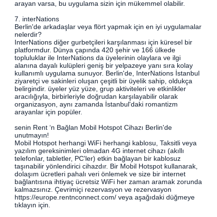
arayan varsa, bu uygulama sizin için mükemmel olabilir.
7. interNations
Berlin'de arkadaşlar veya flört yapmak için en iyi uygulamalar
nelerdir?
InterNations diğer gurbetçileri karşılanması için küresel bir
platformdur. Dünya çapında 420 şehir ve 166 ülkede
topluluklar ile InterNations da üyelerinin olaylara ve ilgi
alanına dayalı kulüpleri geniş bir yelpazeye yanı sıra kolay
kullanımlı uygulama sunuyor. Berlin'de, InterNations İstanbul
ziyaretçi ve sakinleri oluşan çeşitli bir üyelik sahip, oldukça
belirgindir. üyeler yüz yüze, grup aktiviteleri ve etkinlikler
aracılığıyla, birbirleriyle doğrudan karşılayabilir olarak
organizasyon, aynı zamanda İstanbul'daki romantizm
arayanlar için popüler.
senin Rent ‘n Bağlan Mobil Hotspot Cihazı Berlin'de
unutmayın!
Mobil Hotspot herhangi WiFi herhangi kablosu, Taksitli veya
yazılım gereksinimleri olmadan 4G internet cihazı (akıllı
telefonlar, tabletler, PC'ler) etkin bağlayan bir kablosuz
taşınabilir yönlendirici cihazdır. Bir Mobil Hotspot kullanarak,
dolaşım ücretleri pahalı veri önlemek ve size bir internet
bağlantısına ihtiyaç ücretsiz WiFi her zaman aramak zorunda
kalmazsınız. Çevrimiçi rezervasyon ve rezervasyon
https://europe.rentnconnect.com/ veya aşağıdaki düğmeye
tıklayın için.