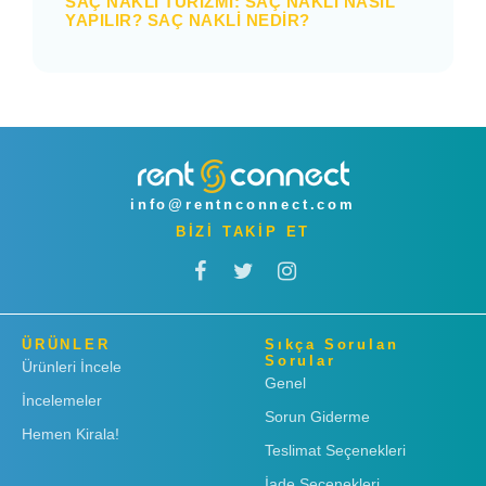
SAÇ NAKLI TURIZMI: SAÇ NAKLI NASIL
YAPILIR? SAÇ NAKLI NEDIR?
info@rentnconnect.com
BİZİ TAKİP ET
ÜRÜNLER
Sıkça Sorulan
Sorular
Ürünleri İncele
Genel
İncelemeler
Sorun Giderme
Hemen Kirala!
Teslimat Seçenekleri
İade Seçenekleri