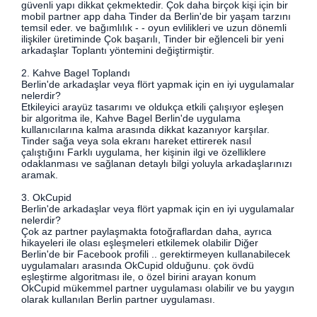
güvenli yapı dikkat çekmektedir. Çok daha birçok kişi için bir
mobil partner app daha Tinder da Berlin'de bir yaşam tarzını
temsil eder. ve bağımlılık - - oyun evlilikleri ve uzun dönemli
ilişkiler üretiminde Çok başarılı, Tinder bir eğlenceli bir yeni
arkadaşlar Toplantı yöntemini değiştirmiştir.
2. Kahve Bagel Toplandı
Berlin'de arkadaşlar veya flört yapmak için en iyi uygulamalar
nelerdir?
Etkileyici arayüz tasarımı ve oldukça etkili çalışıyor eşleşen
bir algoritma ile, Kahve Bagel Berlin'de uygulama
kullanıcılarına kalma arasında dikkat kazanıyor karşılar.
Tinder sağa veya sola ekranı hareket ettirerek nasıl
çalıştığını Farklı uygulama, her kişinin ilgi ve özelliklere
odaklanması ve sağlanan detaylı bilgi yoluyla arkadaşlarınızı
aramak.
3. OkCupid
Berlin'de arkadaşlar veya flört yapmak için en iyi uygulamalar
nelerdir?
Çok az partner paylaşmakta fotoğraflardan daha, ayrıca
hikayeleri ile olası eşleşmeleri etkilemek olabilir Diğer
Berlin'de bir Facebook profili .. gerektirmeyen kullanabilecek
uygulamaları arasında OkCupid olduğunu. çok övdü
eşleştirme algoritması ile, o özel birini arayan konum
OkCupid mükemmel partner uygulaması olabilir ve bu yaygın
olarak kullanılan Berlin partner uygulaması.