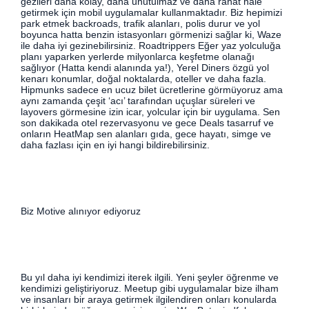
gezileri daha kolay, daha unutulmaz ve daha rahat hale
getirmek için mobil uygulamalar kullanmaktadır. Biz hepimizi
park etmek backroads, trafik alanları, polis durur ve yol
boyunca hatta benzin istasyonları görmenizi sağlar ki, Waze
ile daha iyi gezinebilirsiniz. Roadtrippers Eğer yaz yolculuğa
planı yaparken yerlerde milyonlarca keşfetme olanağı
sağlıyor (Hatta kendi alanında ya!), Yerel Diners özgü yol
kenarı konumlar, doğal noktalarda, oteller ve daha fazla.
Hipmunks sadece en ucuz bilet ücretlerine görmüyoruz ama
aynı zamanda çeşit ‘acı’ tarafından uçuşlar süreleri ve
layovers görmesine izin icar, yolcular için bir uygulama. Sen
son dakikada otel rezervasyonu ve gece Deals tasarruf ve
onların HeatMap sen alanları gıda, gece hayatı, simge ve
daha fazlası için en iyi hangi bildirebilirsiniz.
Biz Motive alınıyor ediyoruz
Bu yıl daha iyi kendimizi iterek ilgili. Yeni şeyler öğrenme ve
kendimizi geliştiriyoruz. Meetup gibi uygulamalar bize ilham
ve insanları bir araya getirmek ilgilendiren onları konularda