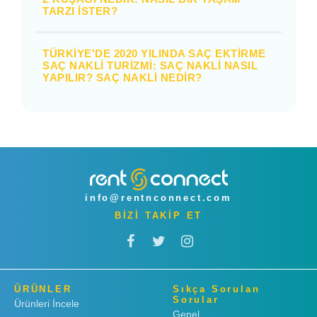
TARZI İSTER?
TÜRKIYE'DE 2020 YILINDA SAÇ EKTIRME
SAÇ NAKLI TURIZMI: SAÇ NAKLI NASIL
YAPILIR? SAÇ NAKLI NEDIR?
info@rentnconnect.com
BİZİ TAKİP ET
ÜRÜNLER
Sıkça Sorulan
Sorular
Ürünleri İncele
Genel