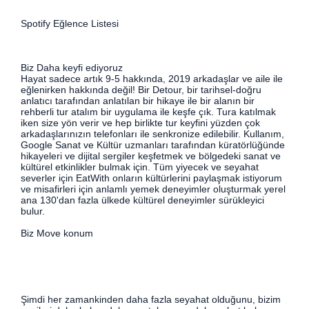
Spotify Eğlence Listesi
Biz Daha keyfi ediyoruz
Hayat sadece artık 9-5 hakkında, 2019 arkadaşlar ve aile ile
eğlenirken hakkında değil! Bir Detour, bir tarihsel-doğru
anlatıcı tarafından anlatılan bir hikaye ile bir alanın bir
rehberli tur atalım bir uygulama ile keşfe çık. Tura katılmak
iken size yön verir ve hep birlikte tur keyfini yüzden çok
arkadaşlarınızın telefonları ile senkronize edilebilir. Kullanım,
Google Sanat ve Kültür uzmanları tarafından küratörlüğünde
hikayeleri ve dijital sergiler keşfetmek ve bölgedeki sanat ve
kültürel etkinlikler bulmak için. Tüm yiyecek ve seyahat
severler için EatWith onların kültürlerini paylaşmak istiyorum
ve misafirleri için anlamlı yemek deneyimler oluşturmak yerel
ana 130'dan fazla ülkede kültürel deneyimler sürükleyici
bulur.
Biz Move konum
Şimdi her zamankinden daha fazla seyahat olduğunu, bizim