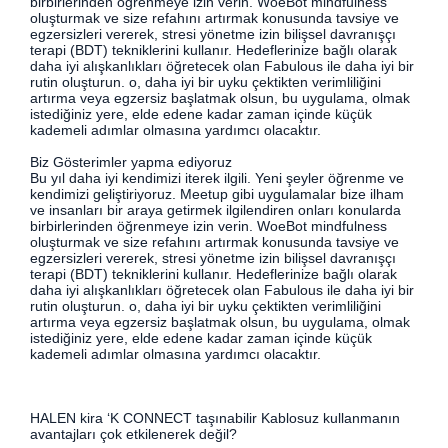
birbirlerinden öğrenmeye izin verin. WoeBot mindfulness
oluşturmak ve size refahını artırmak konusunda tavsiye ve
egzersizleri vererek, stresi yönetme izin bilişsel davranışçı
terapi (BDT) tekniklerini kullanır. Hedeflerinize bağlı olarak
daha iyi alışkanlıkları öğretecek olan Fabulous ile daha iyi bir
rutin oluşturun. o, daha iyi bir uyku çektikten verimliliğini
artırma veya egzersiz başlatmak olsun, bu uygulama, olmak
istediğiniz yere, elde edene kadar zaman içinde küçük
kademeli adımlar olmasına yardımcı olacaktır.
Biz Gösterimler yapma ediyoruz
Bu yıl daha iyi kendimizi iterek ilgili. Yeni şeyler öğrenme ve
kendimizi geliştiriyoruz. Meetup gibi uygulamalar bize ilham
ve insanları bir araya getirmek ilgilendiren onları konularda
birbirlerinden öğrenmeye izin verin. WoeBot mindfulness
oluşturmak ve size refahını artırmak konusunda tavsiye ve
egzersizleri vererek, stresi yönetme izin bilişsel davranışçı
terapi (BDT) tekniklerini kullanır. Hedeflerinize bağlı olarak
daha iyi alışkanlıkları öğretecek olan Fabulous ile daha iyi bir
rutin oluşturun. o, daha iyi bir uyku çektikten verimliliğini
artırma veya egzersiz başlatmak olsun, bu uygulama, olmak
istediğiniz yere, elde edene kadar zaman içinde küçük
kademeli adımlar olmasına yardımcı olacaktır.
HALEN kira ‘K CONNECT taşınabilir Kablosuz kullanmanın
avantajları çok etkilenerek değil?