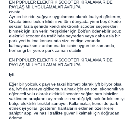
EN POPÜLER ELEKTRİK SCOOTER KİRALAMA RIDE
PAYLAŞIMI UYGULAMALAR AVRUPA
cıvata
Ayrıca bir ride-yağıyor uygulaması olarak faaliyet gösteren,
Cıvata binici bulun kilidini ve tüm dünyada yirmi beş ülkede
seksen fazla şehirde kendi elektronik scooter seçenekleri
binmek için izin verir. Yetişkinler için Bolt'un ödenebilir ucuz
elektrikli scooter da trafiğinde seyreden veya daha asla bir
park yeri bulma konusunda size endişe zorunda
kalmayacaksınız anlamına binicinin uygun bir zamanda,
herhangi bir yerde park zaman olabilir!
EN POPÜLER ELEKTRİK SCOOTER KİRALAMA RIDE
PAYLAŞIMI UYGULAMALAR AVRUPA
lyft
Eğer bir yolculuk payı ve taksi hizmeti olarak lyft biliyor olsa
da, lyft da nereye gidiyorsun almak için en son, ekonomik ve
eğlenceli yolu olarak elektrikli scooter sağlar. sıra biniciler
vaktinden araçlarını ayırmak izin verdiği lyft, sektördeki en iyi
bütçe elektrikli bisiklet sunuyor. Kullanıcılar, kendi de park
etmek iyi yolları gösteren haritaların eklenen özelliklere
sahiptir app, ve nasıl trafikte güvenli kalmak için doğrudan
ödeme.