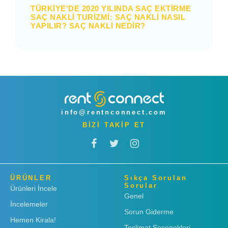
TÜRKIYE'DE 2020 YILINDA SAÇ EKTIRME
SAÇ NAKLI TURIZMI: SAÇ NAKLI NASIL
YAPILIR? SAÇ NAKLI NEDIR?
info@rentnconnect.com
BİZİ TAKİP ET
ÜRÜNLER
Sıkça Sorulan
Sorular
Ürünleri İncele
Genel
İncelemeler
Sorun Giderme
Hemen Kirala!
Teslimat Seçenekleri