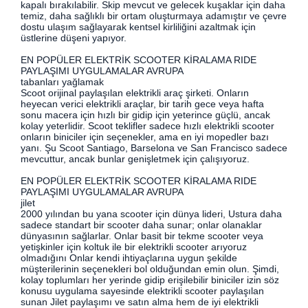
kapalı bırakılabilir. Skip mevcut ve gelecek kuşaklar için daha
temiz, daha sağlıklı bir ortam oluşturmaya adamıştır ve çevre
dostu ulaşım sağlayarak kentsel kirliliğini azaltmak için
üstlerine düşeni yapıyor.
EN POPÜLER ELEKTRİK SCOOTER KİRALAMA RIDE
PAYLAŞIMI UYGULAMALAR AVRUPA
tabanları yağlamak
Scoot orijinal paylaşılan elektrikli araç şirketi. Onların
heyecan verici elektrikli araçlar, bir tarih gece veya hafta
sonu macera için hızlı bir gidip için yeterince güçlü, ancak
kolay yeterlidir. Scoot teklifler sadece hızlı elektrikli scooter
onların biniciler için seçenekler, ama en iyi mopedler bazı
yanı. Şu Scoot Santiago, Barselona ve San Francisco sadece
mevcuttur, ancak bunlar genişletmek için çalışıyoruz.
EN POPÜLER ELEKTRİK SCOOTER KİRALAMA RIDE
PAYLAŞIMI UYGULAMALAR AVRUPA
jilet
2000 yılından bu yana scooter için dünya lideri, Ustura daha
sadece standart bir scooter daha sunar; onlar olanaklar
dünyasının sağlarlar. Onlar basit bir tekme scooter veya
yetişkinler için koltuk ile bir elektrikli scooter arıyoruz
olmadığını Onlar kendi ihtiyaçlarına uygun şekilde
müşterilerinin seçenekleri bol olduğundan emin olun. Şimdi,
kolay toplumları her yerinde gidip erişilebilir biniciler izin söz
konusu uygulama sayesinde elektrikli scooter paylaşılan
sunan Jilet paylaşımı ve satın alma hem de iyi elektrikli