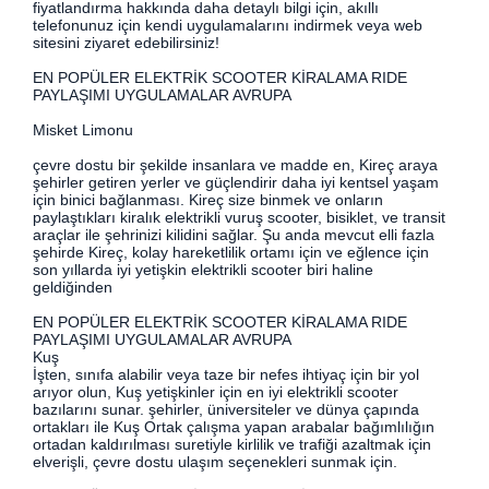
fiyatlandırma hakkında daha detaylı bilgi için, akıllı
telefonunuz için kendi uygulamalarını indirmek veya web
sitesini ziyaret edebilirsiniz!
EN POPÜLER ELEKTRİK SCOOTER KİRALAMA RIDE
PAYLAŞIMI UYGULAMALAR AVRUPA
Misket Limonu
çevre dostu bir şekilde insanlara ve madde en, Kireç araya
şehirler getiren yerler ve güçlendirir daha iyi kentsel yaşam
için binici bağlanması. Kireç size binmek ve onların
paylaştıkları kiralık elektrikli vuruş scooter, bisiklet, ve transit
araçlar ile şehrinizi kilidini sağlar. Şu anda mevcut elli fazla
şehirde Kireç, kolay hareketlilik ortamı için ve eğlence için
son yıllarda iyi yetişkin elektrikli scooter biri haline
geldiğinden
EN POPÜLER ELEKTRİK SCOOTER KİRALAMA RIDE
PAYLAŞIMI UYGULAMALAR AVRUPA
Kuş
İşten, sınıfa alabilir veya taze bir nefes ihtiyaç için bir yol
arıyor olun, Kuş yetişkinler için en iyi elektrikli scooter
bazılarını sunar. şehirler, üniversiteler ve dünya çapında
ortakları ile Kuş Ortak çalışma yapan arabalar bağımlılığın
ortadan kaldırılması suretiyle kirlilik ve trafiği azaltmak için
elverişli, çevre dostu ulaşım seçenekleri sunmak için.