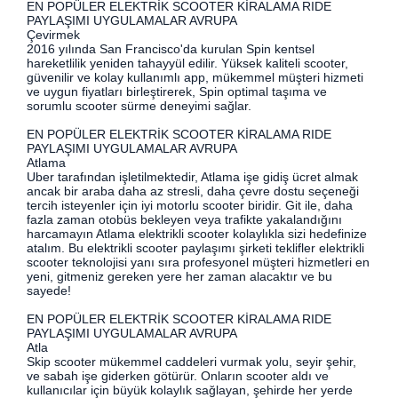
EN POPÜLER ELEKTRİK SCOOTER KİRALAMA RIDE
PAYLAŞIMI UYGULAMALAR AVRUPA
Çevirmek
2016 yılında San Francisco'da kurulan Spin kentsel
hareketlilik yeniden tahayyül edilir. Yüksek kaliteli scooter,
güvenilir ve kolay kullanımlı app, mükemmel müşteri hizmeti
ve uygun fiyatları birleştirerek, Spin optimal taşıma ve
sorumlu scooter sürme deneyimi sağlar.
EN POPÜLER ELEKTRİK SCOOTER KİRALAMA RIDE
PAYLAŞIMI UYGULAMALAR AVRUPA
Atlama
Uber tarafından işletilmektedir, Atlama işe gidiş ücret almak
ancak bir araba daha az stresli, daha çevre dostu seçeneği
tercih isteyenler için iyi motorlu scooter biridir. Git ile, daha
fazla zaman otobüs bekleyen veya trafikte yakalandığını
harcamayın Atlama elektrikli scooter kolaylıkla sizi hedefinize
atalım. Bu elektrikli scooter paylaşımı şirketi teklifler elektrikli
scooter teknolojisi yanı sıra profesyonel müşteri hizmetleri en
yeni, gitmeniz gereken yere her zaman alacaktır ve bu
sayede!
EN POPÜLER ELEKTRİK SCOOTER KİRALAMA RIDE
PAYLAŞIMI UYGULAMALAR AVRUPA
Atla
Skip scooter mükemmel caddeleri vurmak yolu, seyir şehir,
ve sabah işe giderken götürür. Onların scooter aldı ve
kullanıcılar için büyük kolaylık sağlayan, şehirde her yerde