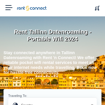
RENT'N
CONNECT
Rent Tallinn Datenroaming -
Portable Wifi 2024
Stay connected anywhere in Tallinn
Datenroaming with Rent 'n Connect! We offer
reliable pocket wifi rental services to meet all
your internet needs while travelling. Book now
for hassle-free connectivity.
Traveling To: