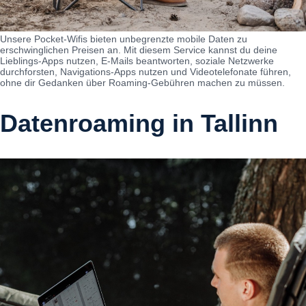
Unsere Pocket-Wifis bieten unbegrenzte mobile Daten zu
erschwinglichen Preisen an. Mit diesem Service kannst du deine
Lieblings-Apps nutzen, E-Mails beantworten, soziale Netzwerke
durchforsten, Navigations-Apps nutzen und Videotelefonate führen,
ohne dir Gedanken über Roaming-Gebühren machen zu müssen.
Datenroaming in Tallinn