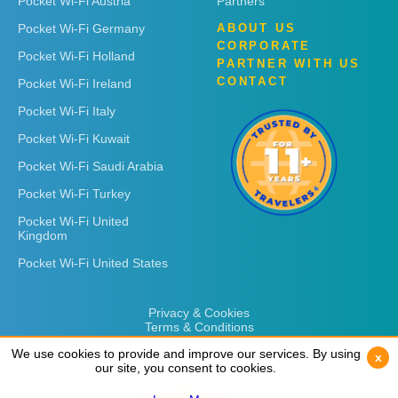
Pocket Wi-Fi Austria
Partners
Pocket Wi-Fi Germany
ABOUT US
CORPORATE
Pocket Wi-Fi Holland
PARTNER WITH US
CONTACT
Pocket Wi-Fi Ireland
Pocket Wi-Fi Italy
Pocket Wi-Fi Kuwait
Pocket Wi-Fi Saudi Arabia
Pocket Wi-Fi Turkey
Pocket Wi-Fi United
Kingdom
Pocket Wi-Fi United States
Privacy & Cookies
Terms & Conditions
We use cookies to provide and improve our services. By using
We use cookies to provide and improve our services. By using
x
x
our site, you consent to cookies.
our site, you consent to cookies.