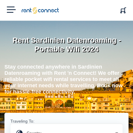
RENT'N
CONNECT
Rent Sardinien Datenroaming -
Portable Wifi 2024
Stay connected anywhere in Sardinien
Datenroaming with Rent 'n Connect! We offer
reliable pocket wifi rental services to meet all
your internet needs while travelling. Book now
for hassle-free connectivity.
Traveling To: