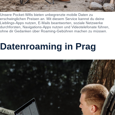
Unsere Pocket-Wifis bieten unbegrenzte mobile Daten zu
erschwinglichen Preisen an. Mit diesem Service kannst du deine
Lieblings-Apps nutzen, E-Mails beantworten, soziale Netzwerke
durchforsten, Navigations-Apps nutzen und Videotelefonate führen,
ohne dir Gedanken über Roaming-Gebühren machen zu müssen.
Datenroaming in Prag