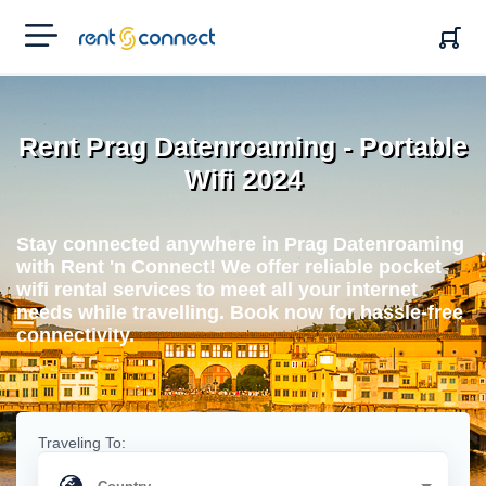
RENT'N
CONNECT
Rent Prag Datenroaming - Portable
Wifi 2024
Stay connected anywhere in Prag Datenroaming
with Rent 'n Connect! We offer reliable pocket
wifi rental services to meet all your internet
needs while travelling. Book now for hassle-free
connectivity.
Traveling To: