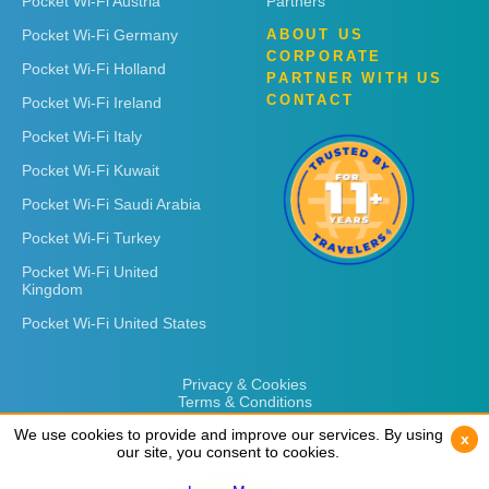
Pocket Wi-Fi Austria
Partners
Pocket Wi-Fi Germany
ABOUT US
CORPORATE
Pocket Wi-Fi Holland
PARTNER WITH US
CONTACT
Pocket Wi-Fi Ireland
Pocket Wi-Fi Italy
Pocket Wi-Fi Kuwait
Pocket Wi-Fi Saudi Arabia
Pocket Wi-Fi Turkey
Pocket Wi-Fi United
Kingdom
Pocket Wi-Fi United States
Privacy & Cookies
Terms & Conditions
We use cookies to provide and improve our services. By using
We use cookies to provide and improve our services. By using
x
x
our site, you consent to cookies.
our site, you consent to cookies.