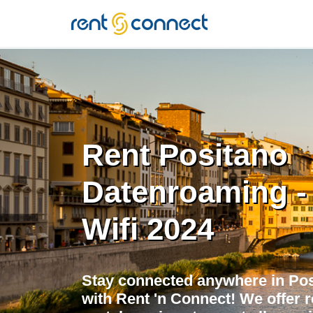
RENT'N
CONNECT
Rent Positano
Datenroaming -
Wifi 2024
Stay connected anywhere in Po
with Rent 'n Connect! We offer r