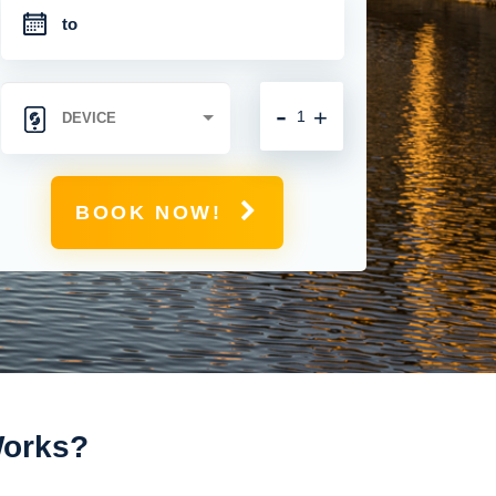
-
+
BOOK NOW!
Works?