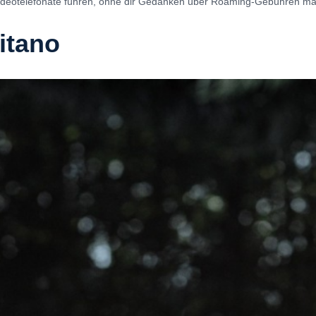
Videotelefonate führen, ohne dir Gedanken über Roaming-Gebühren m
itano