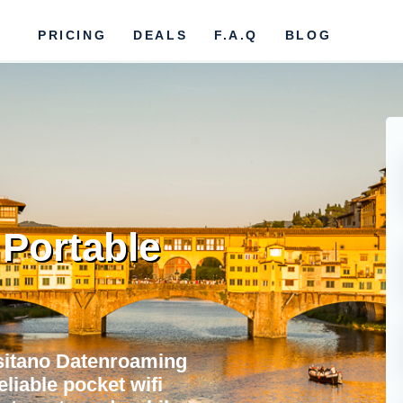
PRICING
DEALS
F.A.Q
BLOG
 Portable
sitano Datenroaming
eliable pocket wifi