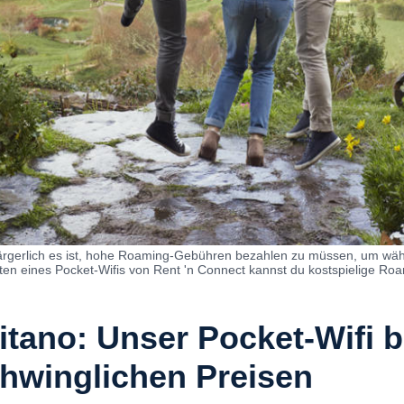
ie ärgerlich es ist, hohe Roaming-Gebühren bezahlen zu müssen, um wäh
eten eines Pocket-Wifis von Rent 'n Connect kannst du kostspielige R
tano: Unser Pocket-Wifi b
chwinglichen Preisen