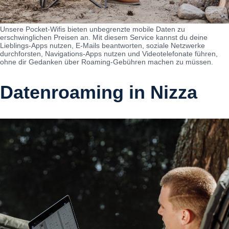
Unsere Pocket-Wifis bieten unbegrenzte mobile Daten zu
erschwinglichen Preisen an. Mit diesem Service kannst du deine
Lieblings-Apps nutzen, E-Mails beantworten, soziale Netzwerke
durchforsten, Navigations-Apps nutzen und Videotelefonate führen,
ohne dir Gedanken über Roaming-Gebühren machen zu müssen.
Datenroaming in Nizza