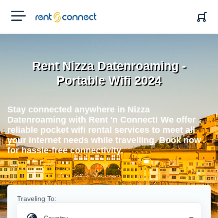
RENT'N
CONNECT
Rent Nizza Datenroaming -
Portable Wifi 2024
Stay connected anywhere in Nizza
Datenroaming with Rent 'n Connect! We offer
reliable pocket wifi rental services to meet all
your internet needs while travelling. Book now
for hassle-free connectivity.
Traveling To: