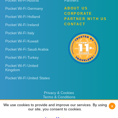
Pocket Wi-Fi Austria
Partners
Pocket Wi-Fi Germany
ABOUT US
CORPORATE
Pocket Wi-Fi Holland
PARTNER WITH US
CONTACT
Pocket Wi-Fi Ireland
Pocket Wi-Fi Italy
Pocket Wi-Fi Kuwait
Pocket Wi-Fi Saudi Arabia
Pocket Wi-Fi Turkey
Pocket Wi-Fi United
Kingdom
Pocket Wi-Fi United States
Privacy & Cookies
Terms & Conditions
We use cookies to provide and improve our services. By using
We use cookies to provide and improve our services. By using
x
x
our site, you consent to cookies.
our site, you consent to cookies.