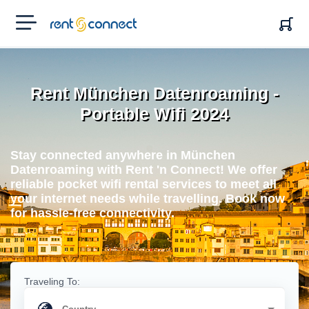
RENT'N
CONNECT
Rent München Datenroaming -
Portable Wifi 2024
Stay connected anywhere in München
Datenroaming with Rent 'n Connect! We offer
reliable pocket wifi rental services to meet all
your internet needs while travelling. Book now
for hassle-free connectivity.
Traveling To: