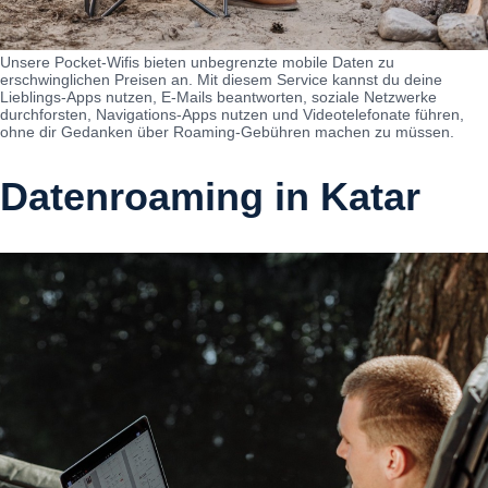
Unsere Pocket-Wifis bieten unbegrenzte mobile Daten zu
erschwinglichen Preisen an. Mit diesem Service kannst du deine
Lieblings-Apps nutzen, E-Mails beantworten, soziale Netzwerke
durchforsten, Navigations-Apps nutzen und Videotelefonate führen,
ohne dir Gedanken über Roaming-Gebühren machen zu müssen.
Datenroaming in Katar