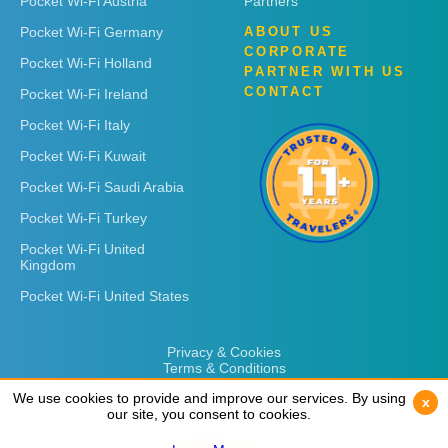
Pocket Wi-Fi Austria
Partners
Pocket Wi-Fi Germany
ABOUT US
CORPORATE
Pocket Wi-Fi Holland
PARTNER WITH US
CONTACT
Pocket Wi-Fi Ireland
Pocket Wi-Fi Italy
Pocket Wi-Fi Kuwait
Pocket Wi-Fi Saudi Arabia
Pocket Wi-Fi Turkey
Pocket Wi-Fi United
Kingdom
Pocket Wi-Fi United States
Privacy & Cookies
Terms & Conditions
We use cookies to provide and improve our services. By using
We use cookies to provide and improve our services. By using
x
x
our site, you consent to cookies.
our site, you consent to cookies.