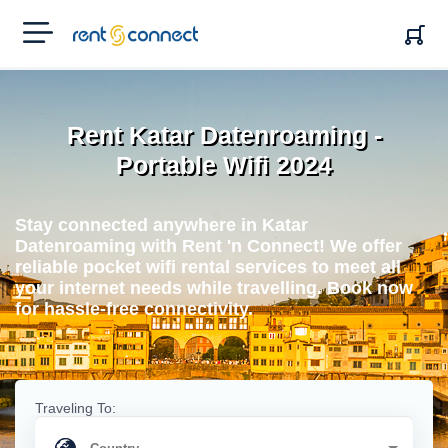
RENT'N
CONNECT
Rent Katar Datenroaming -
Portable Wifi 2024
Stay connected anywhere in Katar
Datenroaming with Rent 'n Connect! We offer
reliable pocket wifi rental services to meet all
your internet needs while travelling. Book now
for hassle-free connectivity.
Traveling To: