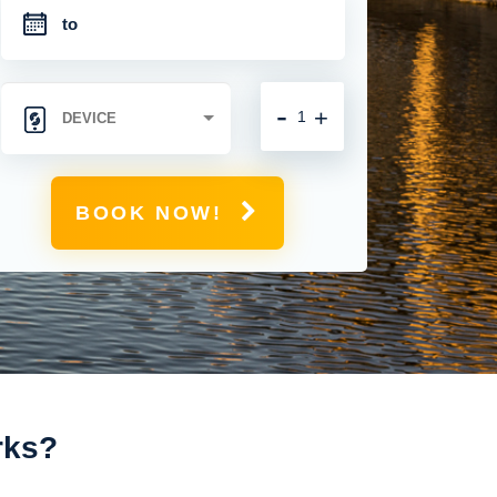
-
+
BOOK NOW!
rks?