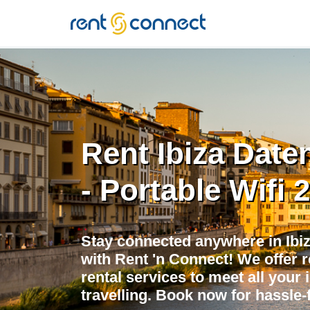
RENT'N
CONNECT
Rent Ibiza Dat
- Portable Wifi 
Stay connected anywhere in Ibi
with Rent 'n Connect! We offer r
rental services to meet all your 
travelling. Book now for hassle-f