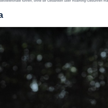
Videotelefonate führen, ohne dir Gedanken über Roaming-Gebühren m
a