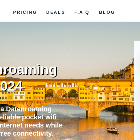
PRICING
DEALS
F.A.Q
BLOG
enroaming
2024
za Datenroaming
eliable pocket wifi
internet needs while
ree connectivity.