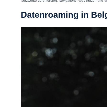
Netzwerke durchforsten, Navigations-Apps nutzen und 
Datenroaming in Bel