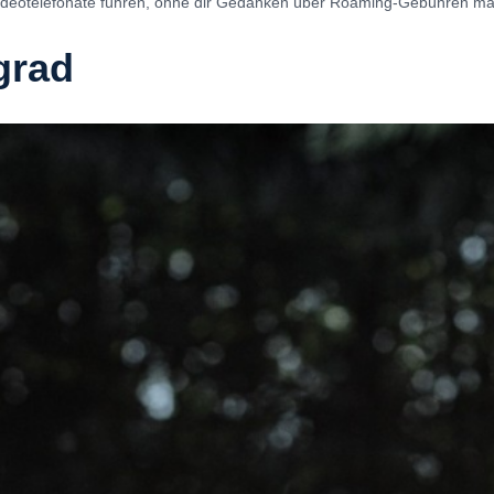
Videotelefonate führen, ohne dir Gedanken über Roaming-Gebühren m
grad