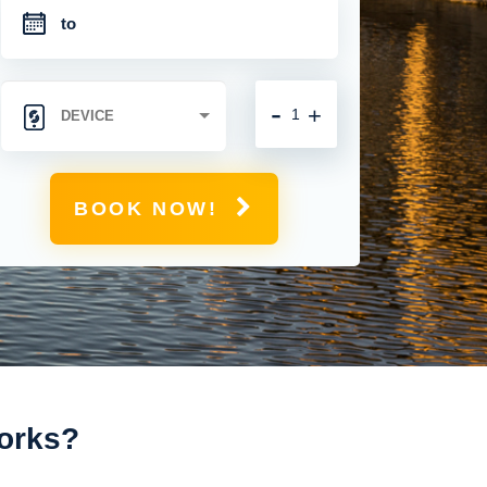
-
+
BOOK NOW!
Works?