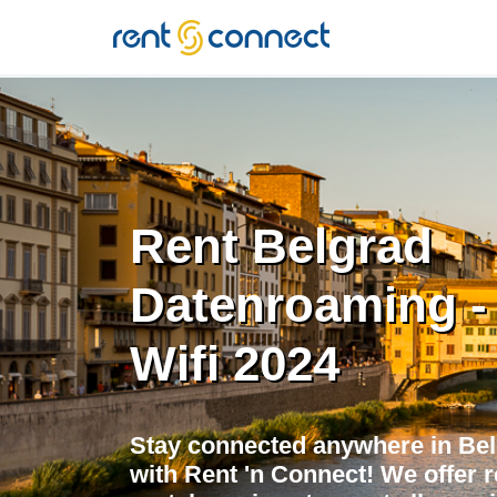
RENT'N
CONNECT
Rent Belgrad
Datenroaming -
Wifi 2024
Stay connected anywhere in Be
with Rent 'n Connect! We offer r