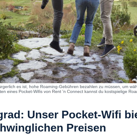
ie ärgerlich es ist, hohe Roaming-Gebühren bezahlen zu müssen, um wäh
eten eines Pocket-Wifis von Rent 'n Connect kannst du kostspielige R
rad: Unser Pocket-Wifi bi
chwinglichen Preisen