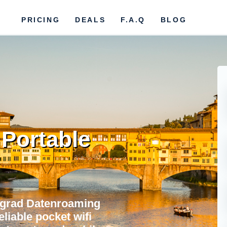
PRICING
DEALS
F.A.Q
BLOG
 Portable
lgrad Datenroaming
eliable pocket wifi