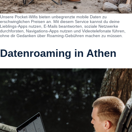
Unsere Pocket-Wifis bieten unbegrenzte mobile Daten zu
erschwinglichen Preisen an. Mit diesem Service kannst du deine
Lieblings-Apps nutzen, E-Mails beantworten, soziale Netzwerke
durchforsten, Navigations-Apps nutzen und Videotelefonate führen,
ohne dir Gedanken über Roaming-Gebühren machen zu müssen.
Datenroaming in Athen