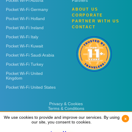
Pocket Wi-Fi Austria
Partners
Pocket Wi-Fi Germany
ABOUT US
CORPORATE
Pocket Wi-Fi Holland
PARTNER WITH US
CONTACT
Pocket Wi-Fi Ireland
Pocket Wi-Fi Italy
Pocket Wi-Fi Kuwait
Pocket Wi-Fi Saudi Arabia
Pocket Wi-Fi Turkey
Pocket Wi-Fi United
Kingdom
Pocket Wi-Fi United States
Privacy & Cookies
Terms & Conditions
We use cookies to provide and improve our services. By using
We use cookies to provide and improve our services. By using
x
x
our site, you consent to cookies.
our site, you consent to cookies.