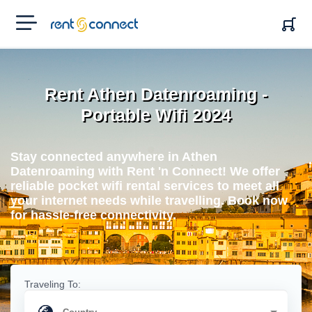
RENT'N
CONNECT
Rent Athen Datenroaming -
Portable Wifi 2024
Stay connected anywhere in Athen
Datenroaming with Rent 'n Connect! We offer
reliable pocket wifi rental services to meet all
your internet needs while travelling. Book now
for hassle-free connectivity.
Traveling To: