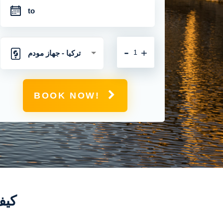
-
+
تركيا - جهاز مودم
متنقل مع اتصال 4 جي
BOOK NOW!
غير محدود
كيف