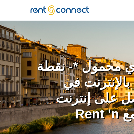
RENT'N
CONNECT
ي محمول *- نقطة
بالإنترنت في
ل على إنترنت
غير محدود مع Rent 'n