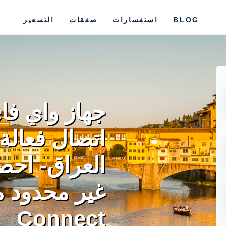
BLOG
استفسارات
صفقات
التسعير
جهاز واي فا
اتصال فعالة 
العراق- احص
Connect