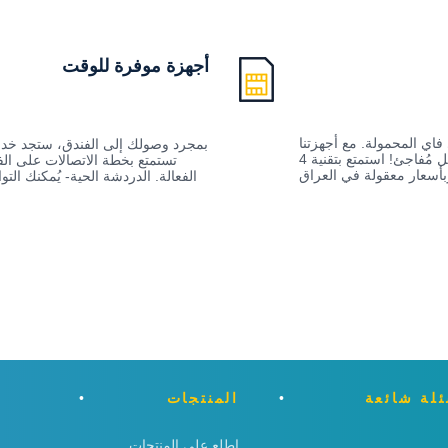
أجهزة موفرة للوقت
فاي المحمولة. مع أجهزتنا
بمجرد وصولك إلى الفندق، ستجد خدمة
المحمولة لن تضطر إلى دفع فواتير باهظة بشكل مُفاجئ! استمتع بتقنية 4G سريعة
تستمتع بخطة الاتصالات على ال
بأسعار معقولة في العراق
الفعالة. الدردشة الحية- يُمكنك ا
لة شائعة
المنتجات
اطلع على المنتجات