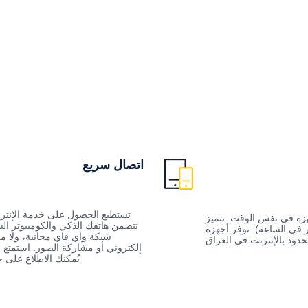
اتصال سريع
تستطيع الحصول على خدمة الإنترنت
ة بأسعار تنافسية. قُم بتوصيل الإنترنت إلى 10 أجهزة في نفس الوقت. تتميز
تتضمن هاتفك الذكي والكومبيوتر ال
وة إضافية تبلغ 5000 مللي أمبير في الساعة). توفر أجهزة
شبكة واي فاي مجانية، ولا م
حدود بالإنترنت في العراق
إلكتروني أو مشاركة الصور. استمتع ب
يُمكنك الاطلاع على 