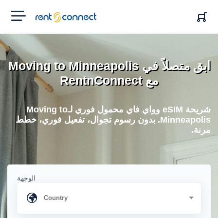
RENT'N
CONNECT
ابق متصلاً في Moving to Minneapolis
مع RentnConnect
شريحة eSIM وواي فاي محمول فوري لـMoving to
Minneapolis. بدون رسوم تجوال، تفعيل فوري، خطط
مرنة.
الوجهة