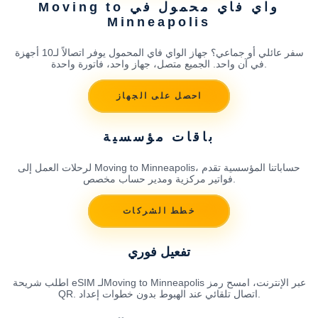
واي فاي محمول في Moving to
Minneapolis
سفر عائلي أو جماعي؟ جهاز الواي فاي المحمول يوفر اتصالاً لـ10 أجهزة
في آن واحد. الجميع متصل، جهاز واحد، فاتورة واحدة.
احصل على الجهاز
باقات مؤسسية
لرحلات العمل إلى Moving to Minneapolis، حساباتنا المؤسسية تقدم
فواتير مركزية ومدير حساب مخصص.
خطط الشركات
تفعيل فوري
اطلب شريحة eSIM لـMoving to Minneapolis عبر الإنترنت، امسح رمز
QR. اتصال تلقائي عند الهبوط بدون خطوات إعداد.