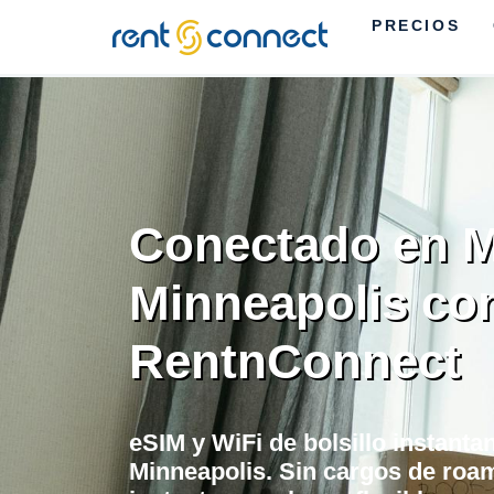
PRECIOS
RENT'N
CONNECT
Conectado en M
Minneapolis co
RentnConnect
eSIM y WiFi de bolsillo instant
Minneapolis. Sin cargos de roam