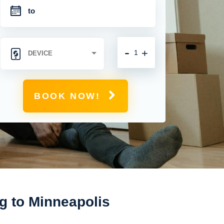
-
+
BOOK NOW!
g to Minneapolis