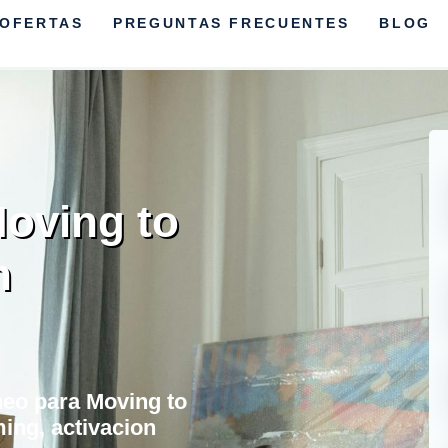
OFERTAS
PREGUNTAS FRECUENTES
BLOG
oving to
n
aneo para Moving to
ing, activacion