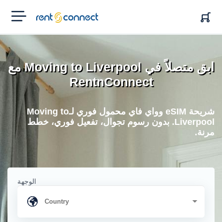
RENT'N
CONNECT
ابق متصلاً في Moving to Liverpool مع
RentnConnect
شريحة eSIM وواي فاي محمول فوري لـMoving to
Liverpool. بدون رسوم تجوال، تفعيل فوري، خطط
مرنة.
الوجهة