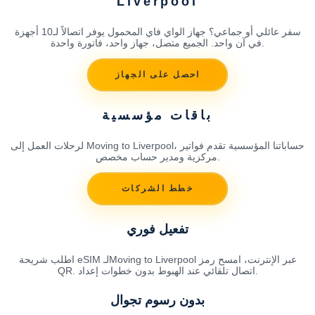
Liverpool
سفر عائلي أو جماعي؟ جهاز الواي فاي المحمول يوفر اتصالاً لـ10 أجهزة
في آن واحد. الجميع متصل، جهاز واحد، فاتورة واحدة.
احصل على الجهاز
باقات مؤسسية
لرحلات العمل إلى Moving to Liverpool، حساباتنا المؤسسية تقدم فواتير
مركزية ومدير حساب مخصص.
خطط الشركات
تفعيل فوري
اطلب شريحة eSIM لـMoving to Liverpool عبر الإنترنت، امسح رمز
QR. اتصال تلقائي عند الهبوط بدون خطوات إعداد.
بدون رسوم تجوال