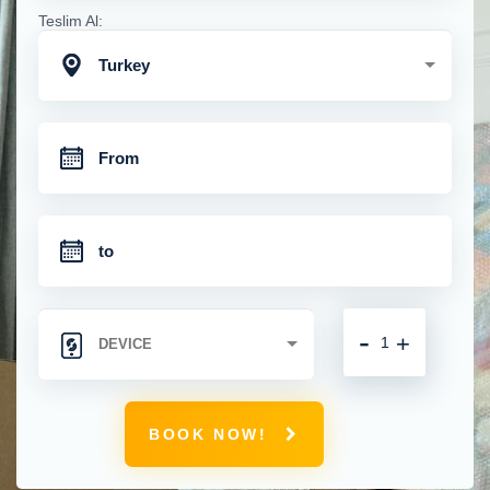
Teslim Al:
Turkey
-
+
BOOK NOW!