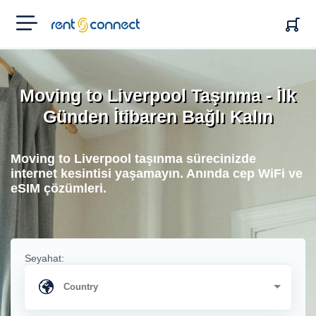
RENT'N
CONNECT
Moving to Liverpool Taşınma - İlk
Günden İtibaren Bağlı Kalın
Moving to Liverpool taşınma sürecinizde
internet kesintisi yaşamayın. Anında cep WiFi ve
eSIM çözümleri.
Seyahat: