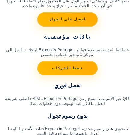
سفر عائلي أو جماعي؟ جهاز الواي فاي المحمول يوفر اتصالاً لـ10 أجهزة
في آن واحد. الجميع متصل، جهاز واحد، فاتورة واحدة.
احصل على الجهاز
باقات مؤسسية
لرحلات العمل إلى Expats in Portugal، حساباتنا المؤسسية تقدم فواتير
مركزية ومدير حساب مخصص.
خطط الشركات
تفعيل فوري
اطلب شريحة eSIM لـExpats in Portugal عبر الإنترنت، امسح رمز QR.
اتصال تلقائي عند الهبوط بدون خطوات إعداد.
بدون رسوم تجوال
خطط الأسعار الثابتة لـExpats in Portugal لا تحتوي على رسوم مخفية.
تعرف بالضبط ما ستدفعه قبل السفر.