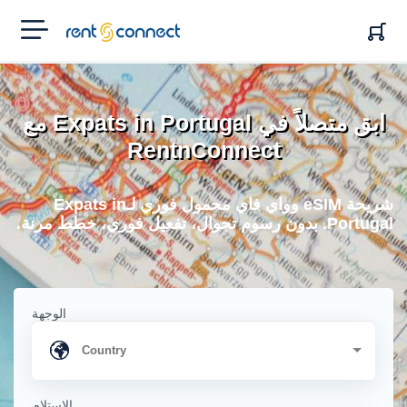
RENT'N
CONNECT
ابق متصلاً في Expats in Portugal مع
RentnConnect
شريحة eSIM وواي فاي محمول فوري لـExpats in
Portugal. بدون رسوم تجوال، تفعيل فوري، خطط مرنة.
الوجهة
الاستلام